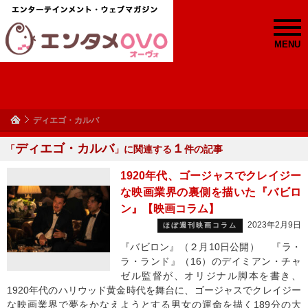
MENU
ディエゴ・カルバ
ディエゴ・カルバ
１
「
」に関連する
件の記事
1920年代、ゴージャスでクレイジー
な映画業界の裏側を描いた『バビロ
ン』【映画コラム】
2023年2月9日
ほぼ週刊映画コラム
『バビロン』（２月10日公開） 『ラ・
ラ・ランド』（16）のデイミアン・チャ
ゼル監督が、オリジナル脚本を書き、
1920年代のハリウッド黄金時代を舞台に、ゴージャスでクレイジー
な映画業界で夢をかなえようとする男女の運命を描く189分の大