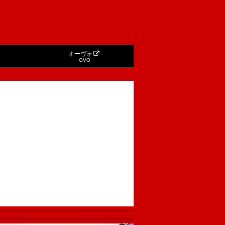
オーヴォ
OVO