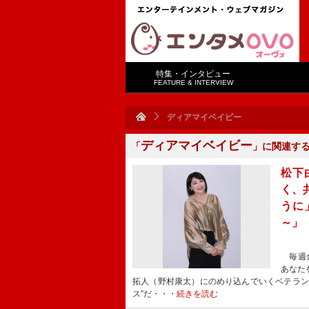
特集・インタビュー
FEATURE & INTERVIEW
ディアマイベイビー
ディアマイベイビー
「
」に関連す
松下
く、
うに
～」
毎週金
あなた
拓人（野村康太）にのめり込んでいくベテラン
ス”だ・・・
続きを読む