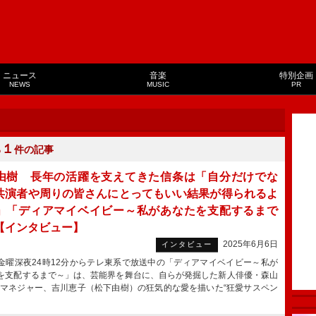
ニュース
音楽
特別企画
NEWS
MUSIC
PR
１
る
件の記事
由樹 長年の活躍を支えてきた信条は「自分だけでな
共演者や周りの皆さんにとってもいい結果が得られるよ
」「ディアマイベイビー～私があなたを支配するまで
【インタビュー】
2025年6月6日
インタビュー
曜深夜24時12分からテレ東系で放送中の「ディアマイベイビー～私が
を支配するまで～」は、芸能界を舞台に、自らが発掘した新人俳優・森山
マネジャー、吉川恵子（松下由樹）の狂気的な愛を描いた“狂愛サスペン