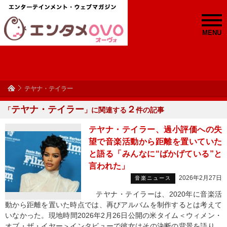
MENU
テヤナ・テイラー
テヤナ・テイラー
２
「
」に関連する
件の記事
テヤナ・テイラー、過小評価への失
望で音楽活動から距離を置いていた
と語る「みんなに“ばかげている”と
言われた」
2026年2月27日
音楽ニュース
テヤナ・テイラーは、2020年に音楽活
動から距離を置いた時点では、再びアルバムを制作するとは考えて
いなかった。現地時間2026年2月26日公開の米タイム＜ウィメン・
オブ・ザ・イヤー＞インタビューで彼女はその決断の背景を語り、