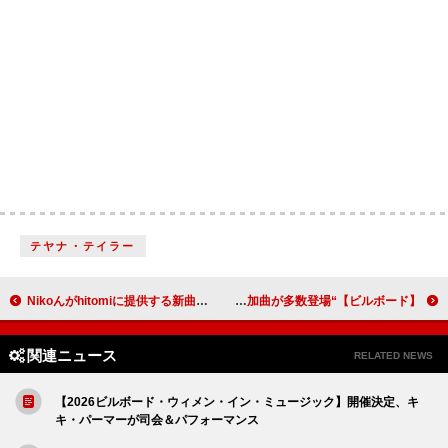
テヤナ・テイラー
Nikoんがhitomiに提供する新曲のデモ音源が初解禁、東名阪ツーマンツアーのティザー映像公開
【ビルボード】“ニコニコ VOCALOID SONGS TOP20”、東京真中が「ブレインロット」で自身初の首位 【ボカコレ】参加曲が多数登場
関連ニュース
RELATED NEWS
【2026ビルボード・ウィメン・イン・ミュージック】開催決定、キ
キ・パーマーが司会＆パフォーマンス