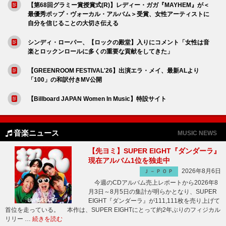
【第68回グラミー賞授賞式(R)】レディー・ガガ『MAYHEM』が＜
最優秀ポップ・ヴォーカル・アルバム＞受賞、女性アーティストに
自分を信じることの大切さ伝える
シンディ・ローパー、【ロックの殿堂】入りにコメント「女性は音
楽とロックンロールに多くの重要な貢献をしてきた」
【GREENROOM FESTIVAL'26】出演エラ・メイ、最新ALより
「100」の和訳付きMV公開
【Billboard JAPAN Women In Music】特設サイト
音楽ニュース
MUSIC NEWS
【先ヨミ】SUPER EIGHT『ダンダーラ』
現在アルバム1位を独走中
2026年8月6日
Ｊ－ＰＯＰ
今週のCDアルバム売上レポートから2026年8
月3日～8月5日の集計が明らかとなり、SUPER
EIGHT『ダンダーラ』が111,111枚を売り上げて
首位を走っている。 本作は、SUPER EIGHTにとって約2年ぶりのフィジカル
リリー …
続きを読む