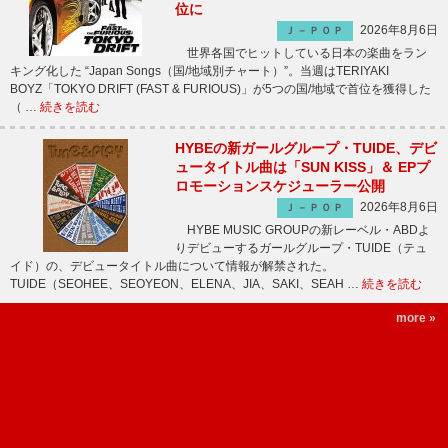
位に
2026年8月6日
Ｊ－ＰＯＰ
世界各国でヒットしている日本の楽曲をラン
キング化した “Japan Songs（国/地域別チャート）”。当週はTERIYAKI
BOYZ「TOKYO DRIFT (FAST & FURIOUS)」が5つの国/地域で首位を獲得した
（ …
続きを読む
HYBEの新ガールグループ・TUIDE、デビ
ュータイトル曲は「SUN KISS」＆ EPプ
ロモーションスケジューラー公開
2026年8月6日
Ｊ－ＰＯＰ
HYBE MUSIC GROUPの新レーベル・ABDよ
りデビューするガールグループ・TUIDE（テュ
イド）の、デビュータイトル曲について情報が解禁された。
TUIDE（SEOHEE、SEOYEON、ELENA、JIA、SAKI、SEAH …
続きを読む
more »