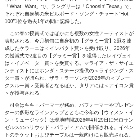
「What I Want」で、ラングリーは「Choosin’ Texas」で、
それぞれ自身初の米ビルボード・ソング・チャート“Hot
100”1位を過去1年の間に記録した。
この春の授賞式ではほかにも複数の女性アーティストが
表彰される。今月初旬に自身初の【グラミー賞】2冠を達
成したケラーニは＜インパクト賞＞を受け取り、2026年
の授賞式で2度目の【グラミー賞】を獲得したレイヴェイ
は＜イノベーター賞＞を受賞する。マライア・ザ・サイエ
ンティストにはホンダ・ステージ提供の＜ライジング・ス
ター賞＞が贈られ、ザラ・ラーソンが2026年の＜ブレー
クスルー賞＞受賞者となるほか、タリアには＜アイコン賞
＞が授与される。
司会はキキ・パーマーが務め、パフォーマーやプレゼン
ターの多彩なラインアップとともに今年の【ウィメン・イ
ン・ミュージック】は現地時間2026年4月29日に米ロサン
ゼルスのハリウッド・パラディアムで開催される。イベン
トのチケットおよびテーブルは一般向けにも販売される。