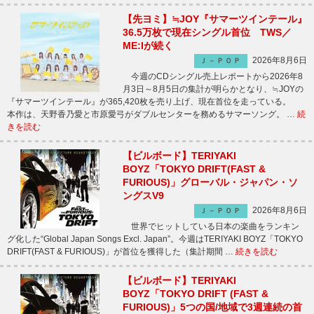
【先ヨミ】≒JOY『サマーツインテール』
36.5万枚で現在シングル首位 TWS／
ME:Iが続く
2026年8月6日
Ｊ－ＰＯＰ
今週のCDシングル売上レポートから2026年8
月3日～8月5日の集計が明らかとなり、≒JOYの
『サマーツインテール』が365,420枚を売り上げ、現在首位を走っている。
本作は、天野香乃愛と市原愛弓がダブルセンターを務めるサマーソング。 …
続
きを読む
【ビルボード】TERIYAKI
BOYZ「TOKYO DRIFT(FAST &
FURIOUS)」グローバル・ジャパン・ソ
ングスV9
2026年8月6日
Ｊ－ＰＯＰ
世界でヒットしている日本の楽曲をランキン
グ化した“Global Japan Songs Excl. Japan”。今週はTERIYAKI BOYZ「TOKYO
DRIFT(FAST & FURIOUS)」が首位を獲得した（集計期間 …
続きを読む
【ビルボード】TERIYAKI
BOYZ「TOKYO DRIFT (FAST &
FURIOUS)」5つの国/地域で3週連続の首