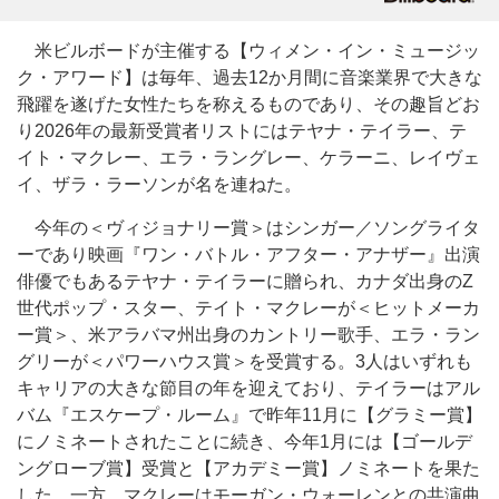
米ビルボードが主催する【ウィメン・イン・ミュージッ
ク・アワード】は毎年、過去12か月間に音楽業界で大きな
飛躍を遂げた女性たちを称えるものであり、その趣旨どお
り2026年の最新受賞者リストにはテヤナ・テイラー、テ
イト・マクレー、エラ・ラングレー、ケラーニ、レイヴェ
イ、ザラ・ラーソンが名を連ねた。
今年の＜ヴィジョナリー賞＞はシンガー／ソングライタ
ーであり映画『ワン・バトル・アフター・アナザー』出演
俳優でもあるテヤナ・テイラーに贈られ、カナダ出身のZ
世代ポップ・スター、テイト・マクレーが＜ヒットメーカ
ー賞＞、米アラバマ州出身のカントリー歌手、エラ・ラン
グリーが＜パワーハウス賞＞を受賞する。3人はいずれも
キャリアの大きな節目の年を迎えており、テイラーはアル
バム『エスケープ・ルーム』で昨年11月に【グラミー賞】
にノミネートされたことに続き、今年1月には【ゴールデ
ングローブ賞】受賞と【アカデミー賞】ノミネートを果た
した。一方、マクレーはモーガン・ウォーレンとの共演曲