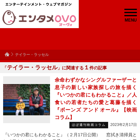
MENU
テイラー・ラッセル
テイラー・ラッセル
１
「
」に関連する
件の記事
余命わずかなシングルファーザーと
息子の新しい家族探しの旅を描く
『いつかの君にもわかること』／人
食いの若者たちの愛と葛藤を描く
『ボーンズ アンド オール』【映画
コラム】
2023年2月17日
ほぼ週刊映画コラム
『いつかの君にもわかること』（２月17日公開） 窓拭き清掃員と