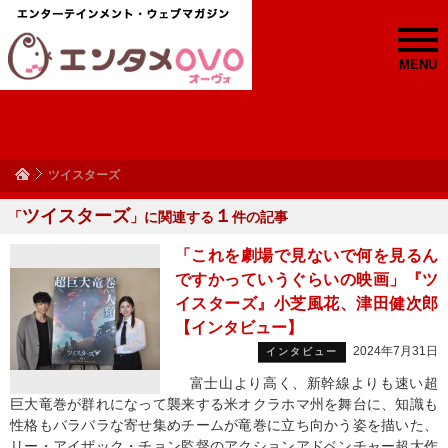
MENU
ツイスターズ
ツイスターズ
１
「
」に関連する
件の記事
「これを劇場で見ないで何を見るん
ですかっていうぐらいの映画」『ツ
イスターズ』小芝風花、津田健次郎
【インタビュー】
2024年7月31日
インタビュー
富士山より高く、新幹線よりも速い超
巨大竜巻が群れになって襲来する米オクラホマ州を舞台に、知識も
性格もバラバラな寄せ集めチームが竜巻に立ち向かう姿を描いた、
リー・アイザック・チョン監督のアクションアドベンチャー超大作