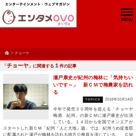
MENU
チョーヤ
チョーヤ
１
「
」に関連する
件の記事
瀬戸康史が紀州の梅林に「気持ちい
いです～」 新ＣＭで梅農家を訪れ
る
2016年10月14日
TOPICS
今年で発売３０周年を迎える「チョーヤ
梅酒 紀州」の新ＣＭに瀬戸康史が出演
している。１４日から全国でオンエアが
スタートした新ＣＭ「紀州『人と大地』篇」では、紀州うめ促進部
に配属された瀬戸が梅林を訪れる地方公務員を演じている。 ＣＭ