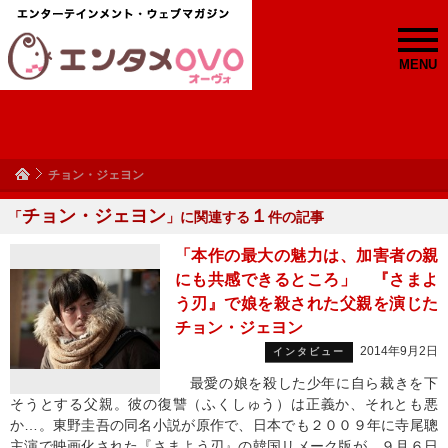
MENU
チョン・ジェヨン
チョン・ジェヨン
１
「
」に関連する
件の記事
「本作の最大の魅力は、加害者の親
にも共感できるところ」 『さまよ
う刃』で娘を殺された父親を演じた
チョン・ジェヨン
2014年9月2日
インタビュー
最愛の娘を殺した少年に自ら裁きを下
そうとする父親。彼の復讐（ふくしゅう）は正義か、それとも悪
か…。東野圭吾の同名小説が原作で、日本でも２００９年に寺尾聰
主演で映画化された『さまよう刃』の韓国リメーク版が、９月６日