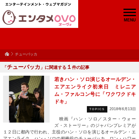
MENU
チューバッカ
チューバッカ
１
「
」に関連する
件の記事
若きハン・ソロ演じるオールデン・
エアエンライク初来日 ミレニア
ム・ファルコン号に「ワクワクドキ
ドキ」
2018年6月13日
TOPICS
映画『ハン・ソロ／スター・ウォー
ズ・ストーリー』のジャパンプレミアが
１２日に都内で行われ、主役のハン・ソロを演じるオールデン・エ
アエンライク、ハン・ソロの相棒役のチューバッカ、ロン・ハワー