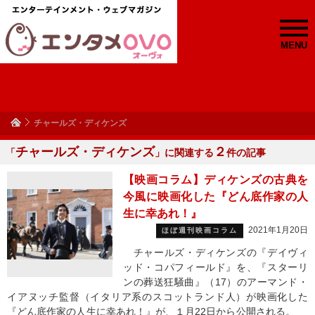
MENU
チャールズ・ディケンズ
チャールズ・ディケンズ
２
「
」に関連する
件の記事
【映画コラム】ディケンズの古典を
今風に映画化した『どん底作家の人
生に幸あれ！』
2021年1月20日
ほぼ週刊映画コラム
チャールズ・ディケンズの『デイヴィ
ッド・コパフィールド』を、『スターリ
ンの葬送狂騒曲』（17）のアーマンド・
イアヌッチ監督（イタリア系のスコットランド人）が映画化した
『どん底作家の人生に幸あれ！』が、１月22日から公開される。