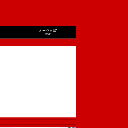
オーヴォ
OVO