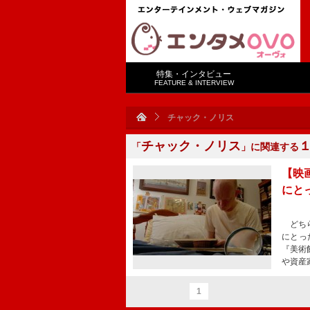
特集・インタビュー
FEATURE & INTERVIEW
チャック・ノリス
チャック・ノリス
「
」に関連する
【映
にと
どちら
にとっ
『美術
や資産
1