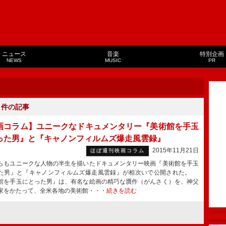
ニュース
音楽
特別企画
NEWS
MUSIC
PR
１
件の記事
画コラム】ユニークなドキュメンタリー『美術館を手玉
った男』と『キャノンフィルムズ爆走風雲録』
2015年11月21日
ほぼ週刊映画コラム
もユニークな人物の半生を描いたドキュメンタリー映画『美術館を手玉
た男』と『キャノンフィルムズ爆走風雲録』が相次いで公開された。
館を手玉にとった男』は、有名な絵画の精巧な贋作（がんさく）を、神父
家をかたって、全米各地の美術館・・・
続きを読む