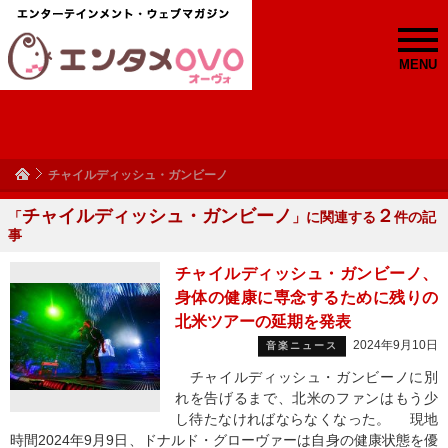
MENU
チャイルディッシュ・ガンビーノ
チャイルディッシュ・ガンビーノ
２
「
」に関連する
件の記
事
チャイルディッシュ・ガンビーノ、
身体の健康に専念するために残りの
北米ツアーの延期を発表
2024年9月10日
音楽ニュース
チャイルディッシュ・ガンビーノに別
れを告げるまで、北米のファンはもう少
し待たなければならなくなった。 現地
時間2024年9月9日、ドナルド・グローヴァーは自身の健康状態を優