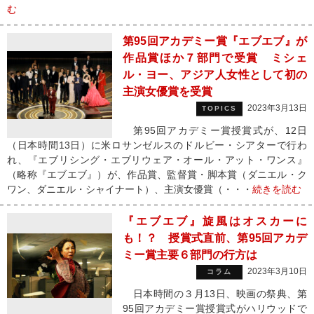
む
第95回アカデミー賞『エブエブ』が
作品賞ほか７部門で受賞 ミシェ
ル・ヨー、アジア人女性として初の
主演女優賞を受賞
2023年3月13日
TOPICS
第95回アカデミー賞授賞式が、12日
（日本時間13日）に米ロサンゼルスのドルビー・シアターで行わ
れ、『エブリシング・エブリウェア・オール・アット・ワンス』
（略称『エブエブ』）が、作品賞、監督賞・脚本賞（ダニエル・ク
ワン、ダニエル・シャイナート）、主演女優賞（・・・
続きを読む
『エブエブ』旋風はオスカーに
も！？ 授賞式直前、第95回アカデ
ミー賞主要６部門の行方は
2023年3月10日
コラム
日本時間の３月13日、映画の祭典、第
95回アカデミー賞授賞式がハリウッドで