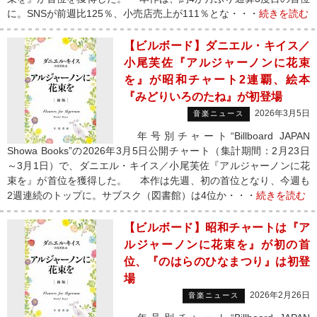
に。SNSが前週比125％、小売店売上が111％とな・・・
続きを読む
【ビルボード】ダニエル・キイス／
小尾芙佐『アルジャーノンに花束
を』が昭和チャート2連覇、絵本
『みどりいろのたね』が初登場
2026年3月5日
音楽ニュース
年号別チャート“Billboard JAPAN
Showa Books”の2026年3月5日公開チャート（集計期間：2月23日
～3月1日）で、ダニエル・キイス／小尾芙佐『アルジャーノンに花
束を』が首位を獲得した。 本作は先週、初の首位となり、今週も
2週連続のトップに。サブスク（図書館）は4位か・・・
続きを読む
【ビルボード】昭和チャートは『ア
ルジャーノンに花束を』が初の首
位、『のはらのひなまつり』は初登
場
2026年2月26日
音楽ニュース