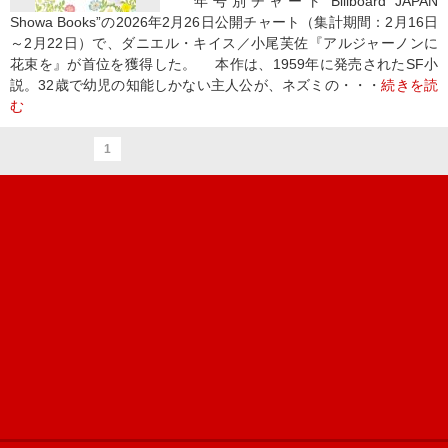
年号別チャート“Billboard JAPAN
Showa Books”の2026年2月26日公開チャート（集計期間：2月16日
～2月22日）で、ダニエル・キイス／小尾芙佐『アルジャーノンに
花束を』が首位を獲得した。 本作は、1959年に発売されたSF小
説。32歳で幼児の知能しかない主人公が、ネズミの・・・
続きを読
む
1