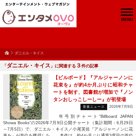
MENU
ダニエル・キイス
ダニエル・キイス
３
「
」に関連する
件の記事
【ビルボード】『アルジャーノンに
花束を』が約4か月ぶりに昭和チャ
ートを制す、図書館が増加で『ノン
タンおしっこしーしー』が初登場
2026年7月9日
音楽ニュース
年号別チャート“Billboard JAPAN
Showa Books”の2026年7月9日公開チャート（集計期間：6月29日
～7月5日）で、ダニエル・キイス／小尾芙佐『アルジャーノンに花
束を』が首位を獲得した。 本作は、約4か月ぶり通算3度目の首位