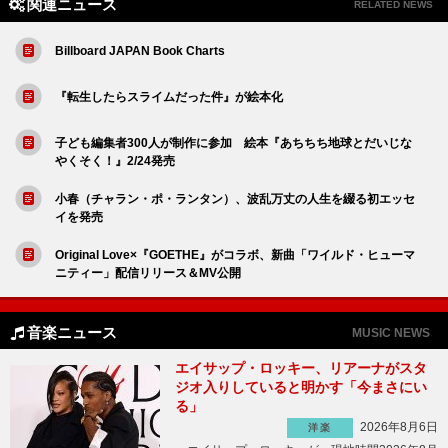
関連ニュース
RELATED NEWS
Billboard JAPAN Book Charts
『転生したらスライムだった件』が絵本化
子ども編集者300人が制作に参加 絵本『あちちち地球とだいじな
やくそく！』2/24発売
小春（チャラン・ポ・ランタン）、波乱万丈の人生を綴る初エッセ
イを発売
Original Love×『GOETHE』がコラボ、新曲「ワイルド・ヒューマ
ニティー」配信リリース＆MV公開
音楽ニュース
MUSIC NEWS
エイサップ・ロッキー、リアーナがスタ
ジオ入りしていると明かす「今まさにい
る」
2026年8月6日
洋楽