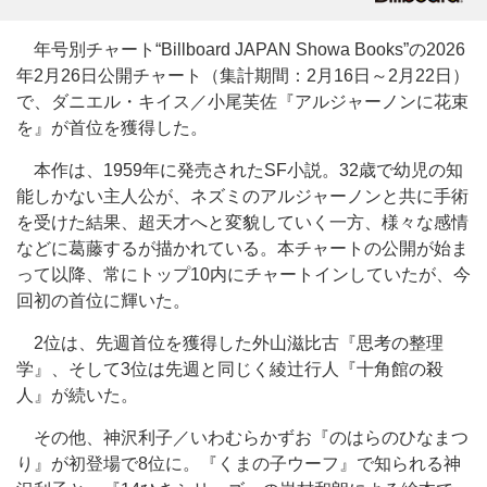
年号別チャート“Billboard JAPAN Showa Books”の2026
年2月26日公開チャート（集計期間：2月16日～2月22日）
で、ダニエル・キイス／小尾芙佐『アルジャーノンに花束
を』が首位を獲得した。
本作は、1959年に発売されたSF小説。32歳で幼児の知
能しかない主人公が、ネズミのアルジャーノンと共に手術
を受けた結果、超天才へと変貌していく一方、様々な感情
などに葛藤するが描かれている。本チャートの公開が始ま
って以降、常にトップ10内にチャートインしていたが、今
回初の首位に輝いた。
2位は、先週首位を獲得した外山滋比古『思考の整理
学』、そして3位は先週と同じく綾辻行人『十角館の殺
人』が続いた。
その他、神沢利子／いわむらかずお『のはらのひなまつ
り』が初登場で8位に。『くまの子ウーフ』で知られる神