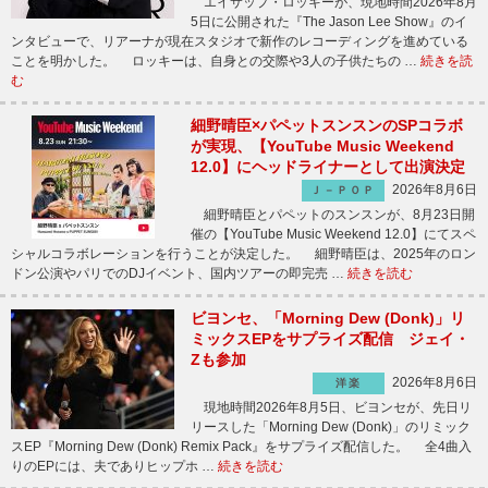
エイサップ・ロッキーが、現地時間2026年8月
5日に公開された『The Jason Lee Show』のイ
ンタビューで、リアーナが現在スタジオで新作のレコーディングを進めている
ことを明かした。 ロッキーは、自身との交際や3人の子供たちの …
続きを読
む
細野晴臣×パペットスンスンのSPコラボ
が実現、【YouTube Music Weekend
12.0】にヘッドライナーとして出演決定
2026年8月6日
Ｊ－ＰＯＰ
細野晴臣とパペットのスンスンが、8月23日開
催の【YouTube Music Weekend 12.0】にてスペ
シャルコラボレーションを行うことが決定した。 細野晴臣は、2025年のロン
ドン公演やパリでのDJイベント、国内ツアーの即完売 …
続きを読む
ビヨンセ、「Morning Dew (Donk)」リ
ミックスEPをサプライズ配信 ジェイ・
Zも参加
2026年8月6日
洋楽
現地時間2026年8月5日、ビヨンセが、先日リ
リースした「Morning Dew (Donk)」のリミック
スEP『Morning Dew (Donk) Remix Pack』をサプライズ配信した。 全4曲入
りのEPには、夫でありヒップホ …
続きを読む