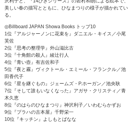
沢利子と、『14ひきシリーズ』の岩村和朗による絵本で、
美しい春の描写とともに、ひなまつりの様子が描かれてい
る。
◎Billboard JAPAN Showa Books トップ10
1位『アルジャーノンに花束を』ダニエル・キイス／小尾
芙佐
2位『思考の整理学』外山滋比古
3位『十角館の殺人』綾辻行人
4位『青い壺』有吉佐和子
5位『夜と霧』ヴィクトール・エミール・フランクル／池
田香代子
6位『星を継ぐもの』ジェームズ・P.ホーガン／池央耿
7位『そして誰もいなくなった』アガサ・クリスティ／青
木久恵
8位『のはらのひなまつり』神沢利子／いわむらかずお
9位『プラハの古本屋』千野栄一
10位『キッチン』よしもとばなな