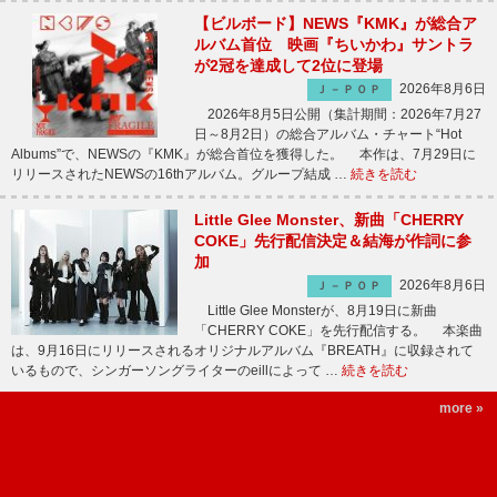
【ビルボード】NEWS『KMK』が総合ア
ルバム首位 映画『ちいかわ』サントラ
が2冠を達成して2位に登場
2026年8月6日
Ｊ－ＰＯＰ
2026年8月5日公開（集計期間：2026年7月27
日～8月2日）の総合アルバム・チャート“Hot
Albums”で、NEWSの『KMK』が総合首位を獲得した。 本作は、7月29日に
リリースされたNEWSの16thアルバム。グループ結成 …
続きを読む
Little Glee Monster、新曲「CHERRY
COKE」先行配信決定＆結海が作詞に参
加
2026年8月6日
Ｊ－ＰＯＰ
Little Glee Monsterが、8月19日に新曲
「CHERRY COKE」を先行配信する。 本楽曲
は、9月16日にリリースされるオリジナルアルバム『BREATH』に収録されて
いるもので、シンガーソングライターのeillによって …
続きを読む
more »