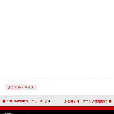
ダニエル・キイス
THE BAWDIES、ニューALより先行シングル「PARTY PARTY」配信決定 ROY社長企画の“慰安旅行”予告映像も公開
桑田佳祐、初のアニメ完全書き下ろし 新曲「人誑し / ひとたらし」がTVアニメ『あかね噺』オープニング主題歌に