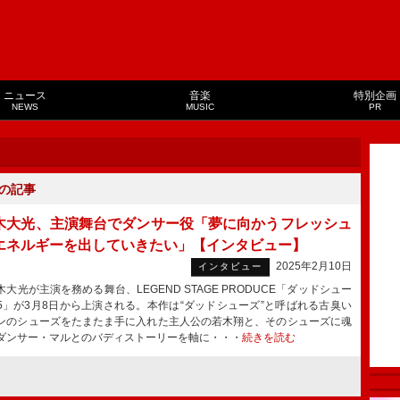
ニュース
音楽
特別企画
NEWS
MUSIC
PR
の記事
木大光、主演舞台でダンサー役「夢に向かうフレッシュ
エネルギーを出していきたい」【インタビュー】
2025年2月10日
インタビュー
大光が主演を務める舞台、LEGEND STAGE PRODUCE「ダッドシュー
025」が3月8日から上演される。本作は“ダッドシューズ”と呼ばれる古臭い
ンのシューズをたまたま手に入れた主人公の若木翔と、そのシューズに魂
ダンサー・マルとのバディストーリーを軸に・・・
続きを読む