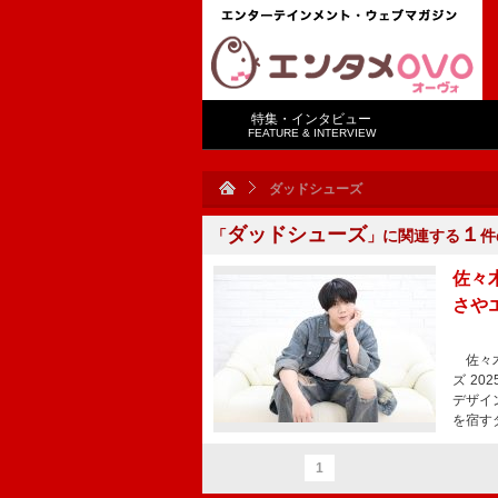
特集・インタビュー
FEATURE & INTERVIEW
ダッドシューズ
ダッドシューズ
１
「
」に関連する
件
佐々
さや
佐々木
ズ 2
デザイ
を宿す
1