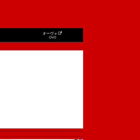
オーヴォ
OVO