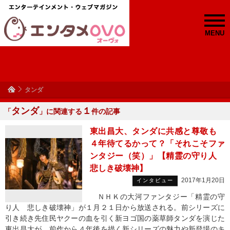
MENU
タンダ
タンダ
１
「
」に関連する
件の記事
東出昌大、タンダに共感と尊敬も
４年待てるかって？「それこそファ
ンタジー（笑）」【精霊の守り人
悲しき破壊神】
2017年1月20日
インタビュー
ＮＨＫの大河ファンタジー「精霊の守
り人 悲しき破壊神」が１月２１日から放送される。前シリーズに
引き続き先住民ヤクーの血を引く新ヨゴ国の薬草師タンダを演じた
東出昌大が、前作から４年後を描く新シリーズの魅力や新登場のキ