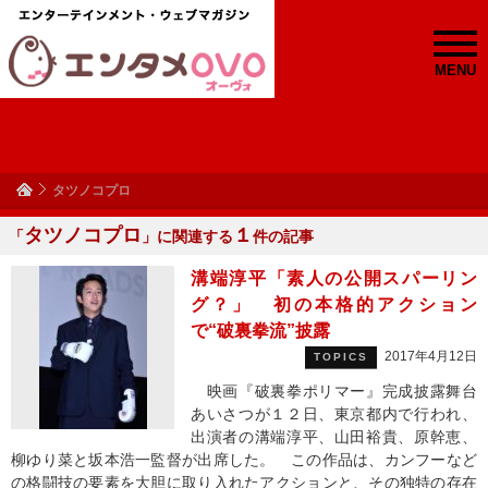
MENU
タツノコプロ
タツノコプロ
１
「
」に関連する
件の記事
溝端淳平「素人の公開スパーリン
グ？」 初の本格的アクション
で“破裏拳流”披露
2017年4月12日
TOPICS
映画『破裏拳ポリマー』完成披露舞台
あいさつが１２日、東京都内で行われ、
出演者の溝端淳平、山田裕貴、原幹恵、
柳ゆり菜と坂本浩一監督が出席した。 この作品は、カンフーなど
の格闘技の要素を大胆に取り入れたアクションと、その独特の存在