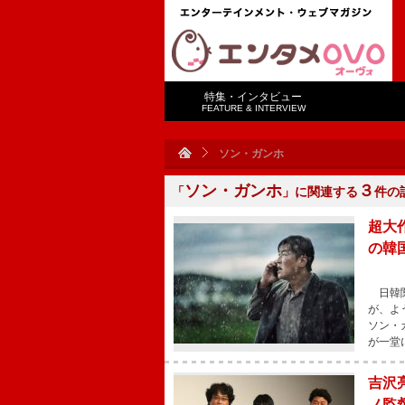
特集・インタビュー
FEATURE & INTERVIEW
ソン・ガンホ
ソン・ガンホ
３
「
」に関連する
件の
超大
の韓
日韓関
が、よ
ソン・
が一堂
吉沢
ノ監