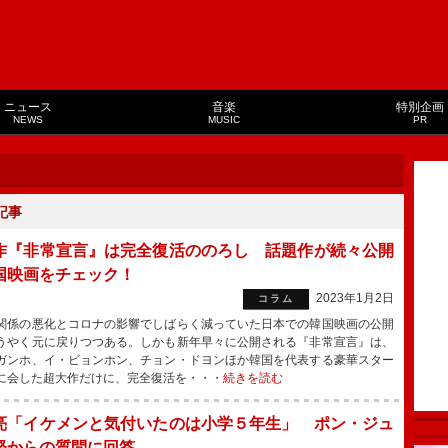
ニュース
音楽
特別企画
NEWS
MUSIC
PR
記事
作『非常宣言』は完全復活ののろし 話題作が続々公開
国映画をチェック！
2023年1月2日
コラム
係の悪化とコロナの影響でしばらく減っていた日本での韓国映画の公開
うやく元に戻りつつある。しかも新年早々に公開される『非常宣言』は、
ガンホ、イ・ビョンホン、チョン・ドヨンほか韓国を代表する豪華スター
に会した超大作だけに、完全復活を・・・
続きを読む
亮「イケメンと気付いたのは小学５年生」 ポン・ジュ
督からの質問に回答