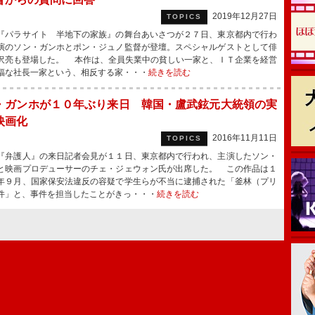
2019年12月27日
TOPICS
パラサイト 半地下の家族』の舞台あいさつが２７日、東京都内で行わ
演のソン・ガンホとポン・ジュノ監督が登壇。スペシャルゲストとして俳
沢亮も登場した。 本作は、全員失業中の貧しい一家と、ＩＴ企業を経営
福な社長一家という、相反する家・・・
続きを読む
・ガンホが１０年ぶり来日 韓国・盧武鉉元大統領の実
映画化
2016年11月11日
TOPICS
弁護人』の来日記者会見が１１日、東京都内で行われ、主演したソン・
と映画プロデューサーのチェ・ジェウォン氏が出席した。 この作品は１
年９月、国家保安法違反の容疑で学生らが不当に逮捕された「釜林（プリ
件」と、事件を担当したことがきっ・・・
続きを読む