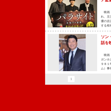
映画『
れ、主
優の吉
する裕
ソン
話を
映画『
ガンホ
９８１
ム）事
1