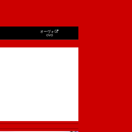
オーヴォ
OVO