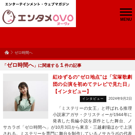
MENU
ゼロ時間へ
ゼロ時間へ
１
「
」に関連する
件の記事
紅ゆずるの“ゼロ地点”は「宝塚歌劇
団の公演を初めてテレビで見た日」
【インタビュー】
2024年9月2日
インタビュー
「ミステリーの女王」と呼ばれる推理
小説家アガサ・クリスティーが1944年に
発表した長編小説を原作とした舞台、ノ
サカラボ「ゼロ時間へ」が10月3日から東京・三越劇場ほかで上演
される。ミステリーを専門に舞台を制作しているノサカラボの代表