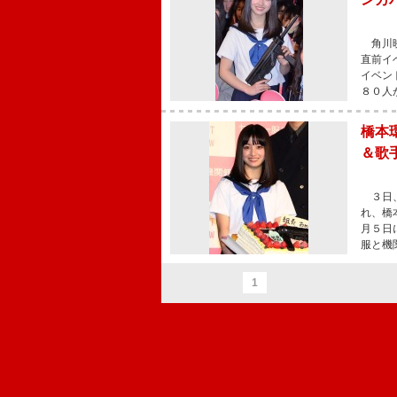
角川映
直前イ
イベン
８０人
橋本
＆歌
３日、
れ、橋
月５日
服と機
1