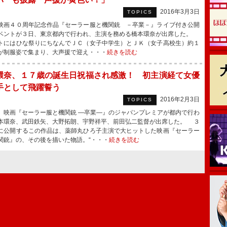
2016年3月3日
TOPICS
画４０周年記念作品『セーラー服と機関銃 －卒業－』ライブ付き公開
ベントが３日、東京都内で行われ、主演を務める橋本環奈が出席した。
トにはひな祭りにちなんでＪＣ（女子中学生）とＪＫ（女子高校生）約１
が制服姿で集まり、大声援で迎え・・・
続きを読む
環奈、１７歳の誕生日祝福され感激！ 初主演経て女優
手として飛躍誓う
2016年2月3日
TOPICS
映画『セーラー服と機関銃 ―卒業―』のジャパンプレミアが都内で行わ
本環奈、武田鉄矢、大野拓朗、宇野祥平、前田弘二監督が出席した。 ３
に公開するこの作品は、薬師丸ひろ子主演で大ヒットした映画『セーラー
関銃』の、その後を描いた物語。“・・・
続きを読む