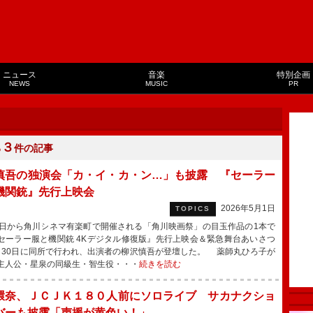
ニュース
音楽
特別企画
NEWS
MUSIC
PR
３
る
件の記事
慎吾の独演会「カ・イ・カ・ン…」も披露 『セーラー
機関銃』先行上映会
2026年5月1日
TOPICS
日から角川シネマ有楽町で開催される「角川映画祭」の目玉作品の1本で
セーラー服と機関銃 4Kデジタル修復版』先行上映会＆緊急舞台あいさつ
月30日に同所で行われ、出演者の柳沢慎吾が登壇した。 薬師丸ひろ子が
主人公・星泉の同級生・智生役・・・
続きを読む
環奈、ＪＣＪＫ１８０人前にソロライブ サカナクショ
バーも披露「声援が黄色い！」