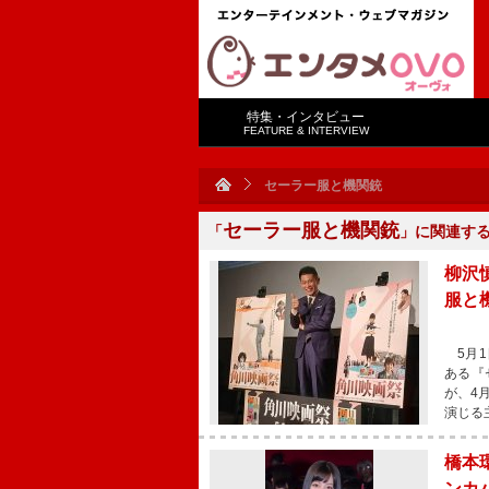
特集・インタビュー
FEATURE & INTERVIEW
セーラー服と機関銃
セーラー服と機関銃
「
」に関連す
柳沢
服と
5月1
ある『
が、4
演じる
橋本
ンカ