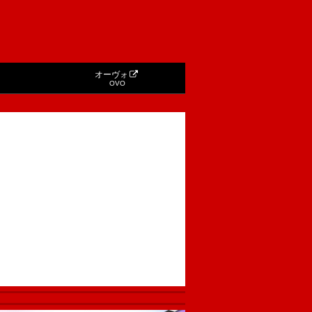
オーヴォ
OVO