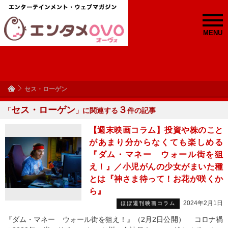
MENU
セス・ローゲン
セス・ローゲン
３
「
」に関連する
件の記事
【週末映画コラム】投資や株のこと
があまり分からなくても楽しめる
『ダム・マネー ウォール街を狙
え！』／小児がんの少女がまいた種
とは『神さま待って！お花が咲くか
ら』
2024年2月1日
ほぼ週刊映画コラム
『ダム・マネー ウォール街を狙え！』（2月2日公開） コロナ禍