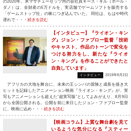
の2020年、米マサチューセッツ州の会社員キース・ギル（ポール・
ダノ）は、全財産の5万ドルを、実店舗でゲームソフトを販売する
「ゲームストップ社」の株につぎ込んでいた。 同社は、もはや時代
遅れで・・・
続きを読む
【インタビュー】『ライオン・キン
グ』ジョン・ファブロー監督「技術
やキャスト、作品のトーンで変化を
つける努力をし、新たな『ライオ
ン・キング』を作ることができたと
自負しています」
2019年8月2日
インタビュー
アフリカの大地を舞台に、未来の王シンバの冒険と成長を描き大
ヒットを記録したアニメーション映画『ライオン・キング』が、実
写もアニメーションも超えた“超実写版”としてよみがえり、8月9日
から全国公開される。公開を前に来日したジョン・ファブロー監督
に、映画に込め・・・
続きを読む
【映画コラム】上質な舞台劇を見て
いるような気分になる『スティー