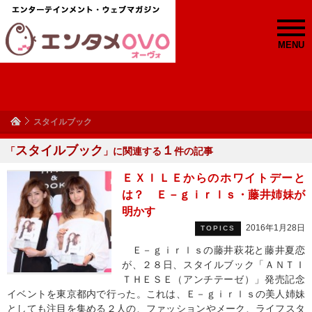
MENU
スタイルブック
スタイルブック
１
「
」に関連する
件の記事
ＥＸＩＬＥからのホワイトデーと
は？ Ｅ－ｇｉｒｌｓ・藤井姉妹が
明かす
2016年1月28日
TOPICS
Ｅ－ｇｉｒｌｓの藤井萩花と藤井夏恋
が、２８日、スタイルブック「ＡＮＴＩ
ＴＨＥＳＥ（アンチテーゼ）」発売記念
イベントを東京都内で行った。これは、Ｅ－ｇｉｒｌｓの美人姉妹
としても注目を集める２人の、ファッションやメーク、ライフスタ