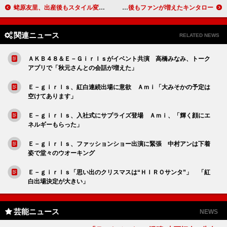
蛯原友里、出産後もスタイル変わらず 「太らないように意識した」
ベッキーは「元気印です」 結婚後もファンが増えたキンタロー。
関連ニュース
RELATED NEWS
ＡＫＢ４８＆Ｅ－Ｇｉｒｌｓがイベント共演 高橋みなみ、トーク
アプリで「秋元さんとの会話が増えた」
Ｅ－ｇｉｒｌｓ、紅白連続出場に意欲 Ａｍｉ「大みそかの予定は
空けてあります」
Ｅ－ｇｉｒｌｓ、入社式にサプライズ登場 Ａｍｉ、「輝く顔にエ
ネルギーもらった」
Ｅ－ｇｉｒｌｓ、ファッションショー出演に緊張 中村アンは下着
姿で堂々のウオーキング
Ｅ－ｇｉｒｌｓ「思い出のクリスマスは“ＨＩＲＯサンタ”」 「紅
白出場決定が大きい」
芸能ニュース
NEWS