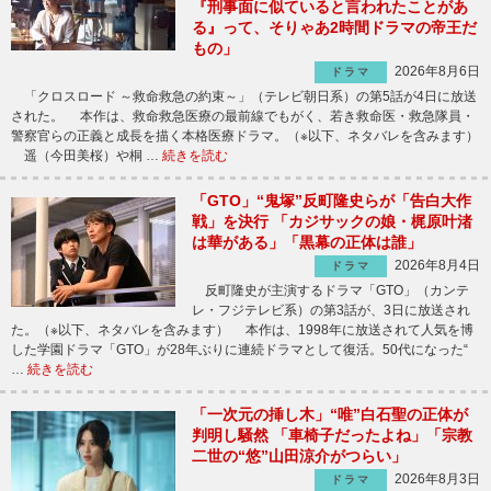
『刑事面に似ていると言われたことがあ
る』って、そりゃあ2時間ドラマの帝王だ
もの」
2026年8月6日
ドラマ
「クロスロード ～救命救急の約束～」（テレビ朝日系）の第5話が4日に放送
された。 本作は、救命救急医療の最前線でもがく、若き救命医・救急隊員・
警察官らの正義と成長を描く本格医療ドラマ。（※以下、ネタバレを含みます）
遥（今田美桜）や桐 …
続きを読む
「GTO」“鬼塚”反町隆史らが「告白大作
戦」を決行 「カジサックの娘・梶原叶渚
は華がある」「黒幕の正体は誰」
2026年8月4日
ドラマ
反町隆史が主演するドラマ「GTO」（カンテ
レ・フジテレビ系）の第3話が、3日に放送され
た。（※以下、ネタバレを含みます） 本作は、1998年に放送されて人気を博
した学園ドラマ「GTO」が28年ぶりに連続ドラマとして復活。50代になった“
…
続きを読む
「一次元の挿し木」“唯”白石聖の正体が
判明し騒然 「車椅子だったよね」「宗教
二世の“悠”山田涼介がつらい」
2026年8月3日
ドラマ