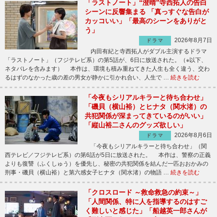
「ラストノート」“澄晴”寺西拓人の告白
シーンに反響集まる 「真っすぐな告白が
カッコいい」「最高のシーンをありがと
う」
2026年8月7日
ドラマ
内田有紀と寺西拓人がダブル主演するドラマ
「ラストノート」（フジテレビ系）の第5話が、6日に放送された。（※以下、
ネタバレを含みます） 本作は、環境も積み重ねてきた人生も全く違う、交わ
るはずのなかった歳の差の男女が静かに引かれ合い、人生で …
続きを読む
「今夜もシリアルキラーと待ち合わせ」
「磯貝（横山裕）とヒナタ（関水渚）の
共犯関係が深まってきているのがいい」
「縦山裕二さんのグッズ欲しい」
2026年8月6日
ドラマ
「今夜もシリアルキラーと待ち合わせ」（関
西テレビ／フジテレビ系）の第6話が5日に放送された。 本作は、警察の正義
よりも復讐（ふくしゅう）を優先し、秘密の共犯関係を結んだ一匹おおかみの
刑事・磯貝（横山裕）と第六感女子ヒナタ（関水渚）の物語 …
続きを読む
「クロスロード ～救命救急の約束～」
「人間関係、特に人を指導するのはすご
く難しいと感じた」「船越英一郎さんが