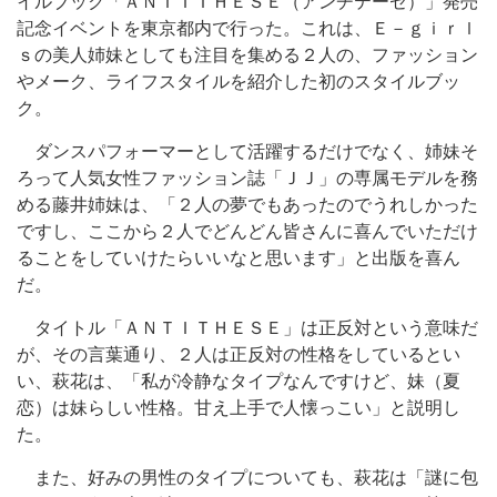
イルブック「ＡＮＴＩＴＨＥＳＥ（アンチテーゼ）」発売
記念イベントを東京都内で行った。これは、Ｅ－ｇｉｒｌ
ｓの美人姉妹としても注目を集める２人の、ファッション
やメーク、ライフスタイルを紹介した初のスタイルブッ
ク。
ダンスパフォーマーとして活躍するだけでなく、姉妹そ
ろって人気女性ファッション誌「ＪＪ」の専属モデルを務
める藤井姉妹は、「２人の夢でもあったのでうれしかった
ですし、ここから２人でどんどん皆さんに喜んでいただけ
ることをしていけたらいいなと思います」と出版を喜ん
だ。
タイトル「ＡＮＴＩＴＨＥＳＥ」は正反対という意味だ
が、その言葉通り、２人は正反対の性格をしているとい
い、萩花は、「私が冷静なタイプなんですけど、妹（夏
恋）は妹らしい性格。甘え上手で人懐っこい」と説明し
た。
また、好みの男性のタイプについても、萩花は「謎に包