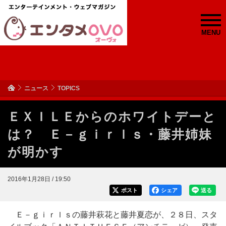
MENU
ニュース
TOPICS
ＥＸＩＬＥからのホワイトデーと
は？ Ｅ－ｇｉｒｌｓ・藤井姉妹
が明かす
2016年1月28日 / 19:50
ポスト
シェア
送る
Ｅ－ｇｉｒｌｓの藤井萩花と藤井夏恋が、２８日、スタ