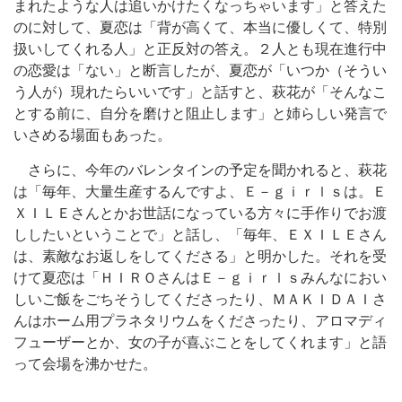
まれたような人は追いかけたくなっちゃいます」と答えた
のに対して、夏恋は「背が高くて、本当に優しくて、特別
扱いしてくれる人」と正反対の答え。２人とも現在進行中
の恋愛は「ない」と断言したが、夏恋が「いつか（そうい
う人が）現れたらいいです」と話すと、萩花が「そんなこ
とする前に、自分を磨けと阻止します」と姉らしい発言で
いさめる場面もあった。
さらに、今年のバレンタインの予定を聞かれると、萩花
は「毎年、大量生産するんですよ、Ｅ－ｇｉｒｌｓは。Ｅ
ＸＩＬＥさんとかお世話になっている方々に手作りでお渡
ししたいということで」と話し、「毎年、ＥＸＩＬＥさん
は、素敵なお返しをしてくださる」と明かした。それを受
けて夏恋は「ＨＩＲＯさんはＥ－ｇｉｒｌｓみんなにおい
しいご飯をごちそうしてくださったり、ＭＡＫＩＤＡＩさ
んはホーム用プラネタリウムをくださったり、アロマディ
フューザーとか、女の子が喜ぶことをしてくれます」と語
って会場を沸かせた。