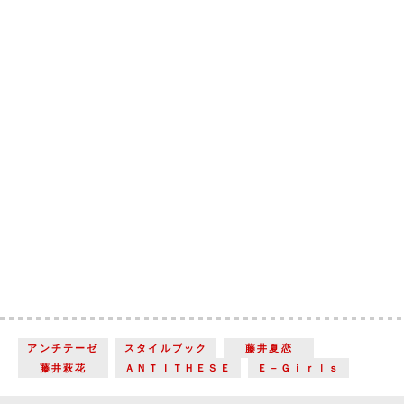
アンチテーゼ
スタイルブック
藤井夏恋
藤井萩花
ＡＮＴＩＴＨＥＳＥ
Ｅ－Ｇｉｒｌｓ