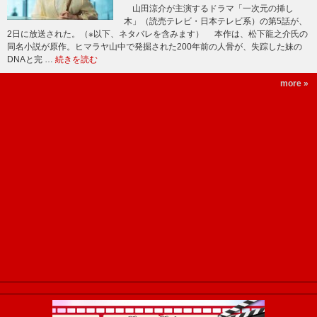
山田涼介が主演するドラマ「一次元の挿し
木」（読売テレビ・日本テレビ系）の第5話が、
2日に放送された。（※以下、ネタバレを含みます） 本作は、松下龍之介氏の
同名小説が原作。ヒマラヤ山中で発掘された200年前の人骨が、失踪した妹の
DNAと完 …
続きを読む
more »