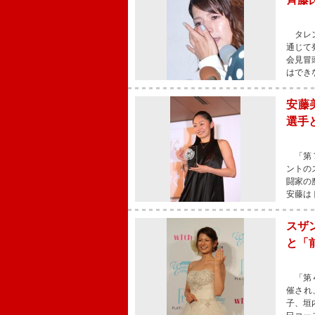
タレン
通じて
会見冒
はでき
安藤
選手
「第７
ントの
闘家の
安藤は
スザ
と「
「第４
催され
子、垣