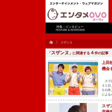
特集・インタビュー
FEATURE & INTERVIEW
スザンヌ
スザンヌ
４
「
」に関連する
件の記事
上田
機会
スプレ
２１日
Ｅの井
による
スザ
斉藤