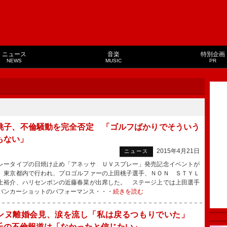
ニュース
音楽
特別企画
NEWS
MUSIC
PR
桃子、不倫騒動を完全否定 「ゴルフばかりでそういう
もない」
2015年4月21日
ニュース
ータイプの日焼け止め「アネッサ ＵＶスプレー」発売記念イベントが
、東京都内で行われ、プロゴルファーの上田桃子選手、ＮＯＮ ＳＴＹＬ
上裕介、ハリセンボンの近藤春菜が出席した。 ステージ上では上田選手
バンカーショットのパフォーマンス・・・
続きを読む
ンヌ離婚会見、涙を流し「私は戻るつもりでいた」
氏の不倫報道は「なかったと信じたい」