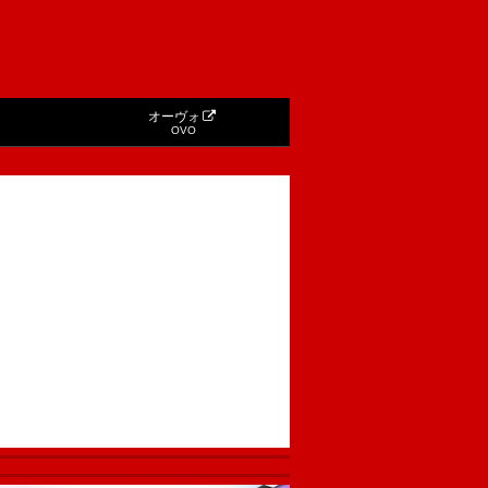
オーヴォ
OVO