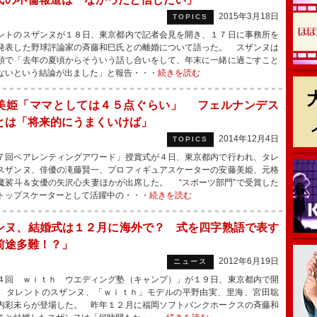
2015年3月18日
TOPICS
トのスザンヌが１８日、東京都内で記者会見を開き、１７日に事務所を
発表した野球評論家の斉藤和巳氏との離婚について語った。 スザンヌは
頭で「去年の夏頃からそういう話し合いをして、年末に一緒に過ごすこと
ないという結論が出ました」と報告・・・
続きを読む
美姫「ママとしては４５点ぐらい」 フェルナンデス
とは「将来的にうまくいけば」
2014年12月4日
TOPICS
回ペアレンティングアワード」授賞式が４日、東京都内で行われ、タレ
スザンヌ、俳優の滝藤賢一、プロフィギュアスケーターの安藤美姫、元格
魔裟斗＆女優の矢沢心夫妻ほかが出席した。 “スポーツ部門”で受賞した
トップスケーターとして活躍中の・・・
続きを読む
ンヌ、結婚式は１２月に海外で？ 式を四字熟語で表す
前途多難！？」
2012年6月19日
ニュース
回 ｗｉｔｈ ウエディング塾（キャンプ）」が１９日、東京都内で開
、タレントのスザンヌ、「ｗｉｔｈ」モデルの平野由実、里海、宮田聡
内彩未らが登場した。 昨年１２月に福岡ソフトバンクホークスの斉藤和