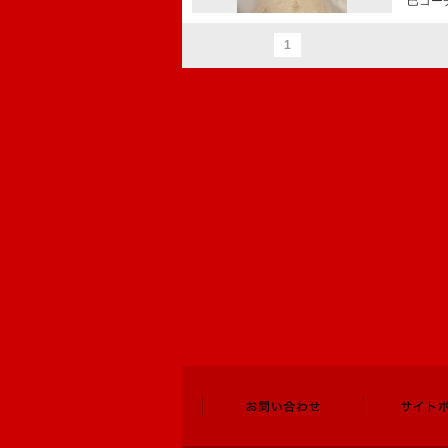
巳コー
1