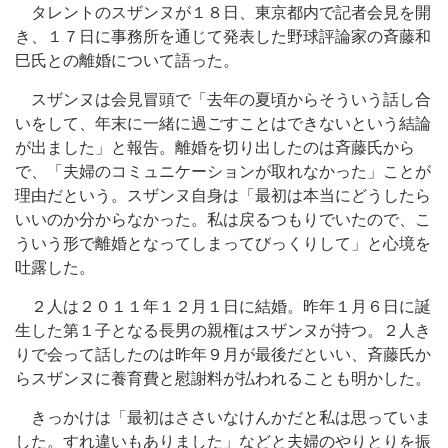
タレントのスザンヌが１８日、東京都内で記者会見を開
き、１７日に事務所を通じて発表した野球評論家の斉藤和
巳氏との離婚について語った。
スザンヌは会見冒頭で「去年の夏頃からそういう話し合
いをして、年末に一緒に過ごすことはできないという結論
が出ました」と報告。離婚を切り出したのは斉藤氏から
で、「夫婦のコミュニケーションが取れなかった」ことが
理由だという。スザンヌ自身は「最初は本当にどうしたら
いいのか分からなかった。私は戻るつもりでいたので、こ
ういう形で離婚となってしまってびっくりして」と心境を
吐露した。
２人は２０１１年１２月１日に結婚。昨年１月６日に誕
生した第１子となる長男の親権はスザンヌが持つ。２人き
りで会って話したのは昨年９月が最後だといい、斉藤氏か
らスザンヌに養育費と慰謝料が払われることも明かした。
きっかけは「最初はささいなけんかだと私は思っていま
した。すれ違いもありました」などと夫婦のやりとりを振