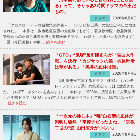
る』って、そりゃあ2時間ドラマの帝王だ
もの」
2026年8月6日
ドラマ
「クロスロード ～救命救急の約束～」（テレビ朝日系）の第5話が4日に放送
された。 本作は、救命救急医療の最前線でもがく、若き救命医・救急隊員・
警察官らの正義と成長を描く本格医療ドラマ。（※以下、ネタバレを含みます）
遥（今田美桜）や桐 …
続きを読む
「GTO」“鬼塚”反町隆史らが「告白大作
戦」を決行 「カジサックの娘・梶原叶渚
は華がある」「黒幕の正体は誰」
2026年8月4日
ドラマ
反町隆史が主演するドラマ「GTO」（カンテ
レ・フジテレビ系）の第3話が、3日に放送され
た。（※以下、ネタバレを含みます） 本作は、1998年に放送されて人気を博
した学園ドラマ「GTO」が28年ぶりに連続ドラマとして復活。50代になった“
…
続きを読む
「一次元の挿し木」“唯”白石聖の正体が
判明し騒然 「車椅子だったよね」「宗教
二世の“悠”山田涼介がつらい」
2026年8月3日
ドラマ