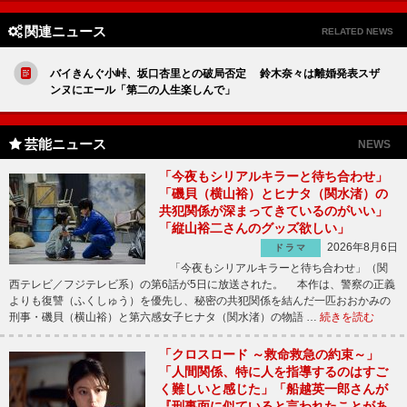
関連ニュース
RELATED NEWS
バイきんぐ小峠、坂口杏里との破局否定 鈴木奈々は離婚発表スザ
ンヌにエール「第二の人生楽しんで」
芸能ニュース
NEWS
「今夜もシリアルキラーと待ち合わせ」
「磯貝（横山裕）とヒナタ（関水渚）の
共犯関係が深まってきているのがいい」
「縦山裕二さんのグッズ欲しい」
2026年8月6日
ドラマ
「今夜もシリアルキラーと待ち合わせ」（関
西テレビ／フジテレビ系）の第6話が5日に放送された。 本作は、警察の正義
よりも復讐（ふくしゅう）を優先し、秘密の共犯関係を結んだ一匹おおかみの
刑事・磯貝（横山裕）と第六感女子ヒナタ（関水渚）の物語 …
続きを読む
「クロスロード ～救命救急の約束～」
「人間関係、特に人を指導するのはすご
く難しいと感じた」「船越英一郎さんが
『刑事面に似ていると言われたことがあ