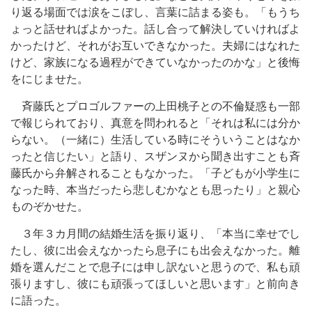
り返る場面では涙をこぼし、言葉に詰まる姿も。「もうち
ょっと話せればよかった。話し合って解決していければよ
かったけど、それがお互いできなかった。夫婦にはなれた
けど、家族になる過程ができていなかったのかな」と後悔
をにじませた。
斉藤氏とプロゴルファーの上田桃子との不倫疑惑も一部
で報じられており、真意を問われると「それは私には分か
らない。（一緒に）生活している時にそういうことはなか
ったと信じたい」と語り、スザンヌから聞き出すことも斉
藤氏から弁解されることもなかった。「子どもが小学生に
なった時、本当だったら悲しむかなとも思ったり」と親心
ものぞかせた。
３年３カ月間の結婚生活を振り返り、「本当に幸せでし
たし、彼に出会えなかったら息子にも出会えなかった。離
婚を選んだことで息子には申し訳ないと思うので、私も頑
張りますし、彼にも頑張ってほしいと思います」と前向き
に語った。