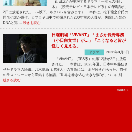
山田涼介が主演するドラマ「一次元の挿し
木」（読売テレビ・日本テレビ系）の第5話が、
2日に放送された。（※以下、ネタバレを含みます） 本作は、松下龍之介氏の
同名小説が原作。ヒマラヤ山中で発掘された200年前の人骨が、失踪した妹の
DNAと完 …
続きを読む
日曜劇場「VIVANT」「まさか長野専務
（小日向文世）が…」「こうなると皆が
怪しく見える」
2026年8月3日
ドラマ
「VIVANT」（TBS系）の第12話が2日に放送
された。 本作は、2023年夏、日本中を熱狂さ
せたドラマの続編。乃木憂助（堺雅人）の冒険には、まだ続きがあった。前作
のラストシーンから直結する物語。“世界を巻き込む大きな渦”が、ついに別 …
続きを読む
more »