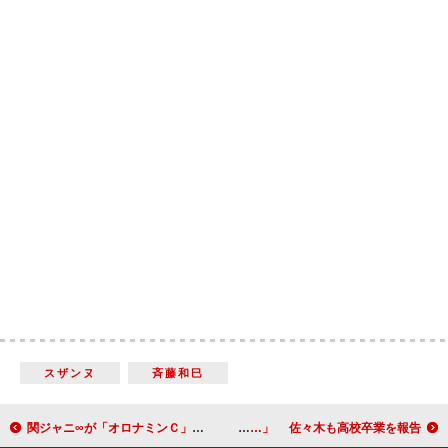
スザンヌ
斉藤和巳
関ジャニ∞が「オロナミンＣ」新ＣＭに 「日本を明るく楽しく、元気にできたら」
ももクロ百田、学生時代は「勉強ばっかり…」 佐々木も高校卒業を報告