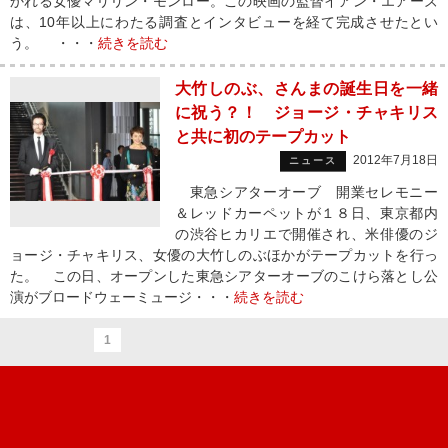
かれる女優マリリン・モンロー。この映画の監督イアン・エアーズ
は、10年以上にわたる調査とインタビューを経て完成させたとい
う。 ・・・
続きを読む
大竹しのぶ、さんまの誕生日を一緒
に祝う？！ ジョージ・チャキリス
と共に初のテープカット
2012年7月18日
ニュース
東急シアターオーブ 開業セレモニー
＆レッドカーペットが１８日、東京都内
の渋谷ヒカリエで開催され、米俳優のジ
ョージ・チャキリス、女優の大竹しのぶほかがテープカットを行っ
た。 この日、オープンした東急シアターオーブのこけら落とし公
演がブロードウェーミュージ・・・
続きを読む
1