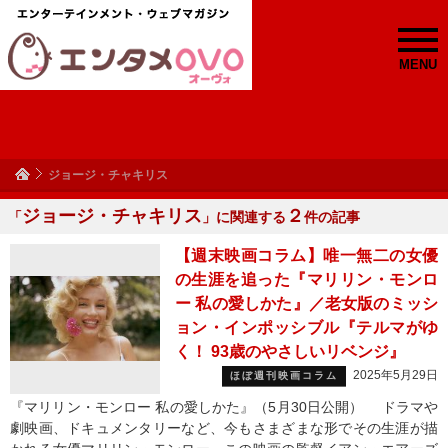
MENU
ジョージ・チャキリス
ジョージ・チャキリス
２
「
」に関連する
件の記事
【週末映画コラム】唯一無二の女優
の生涯を追った『マリリン・モンロ
ー 私の愛しかた』／老女版のミッシ
ョン・インポッシブル『テルマがゆ
く！ 93歳のやさしいリベンジ』
2025年5月29日
ほぼ週刊映画コラム
『マリリン・モンロー 私の愛しかた』（5月30日公開） ドラマや
劇映画、ドキュメンタリーなど、今もさまざまな形でその生涯が描