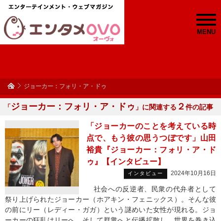
MENU
ジョーカー：フォリ・ア・ドゥ
ジョーカー：フォリ・ア・ドゥ
２
「
」に関連する
件の記事
「ジョーカーのことを考えている時
点で、もう彼の思うつぼです」山田
裕貴『ジョーカー：フォリ・ア・ド
ゥ』【インタビュー】
2024年10月16日
インタビュー
社会への反逆者、民衆の代弁者として
祭り上げられたジョーカー（ホアキン・フェニックス）。そんな彼
の前にリー（レディー・ガガ）という謎めいた女性が現れる。ジョ
ーカーの狂乱はリーへ、そして群衆へと伝播拡散し、世界を巻き込