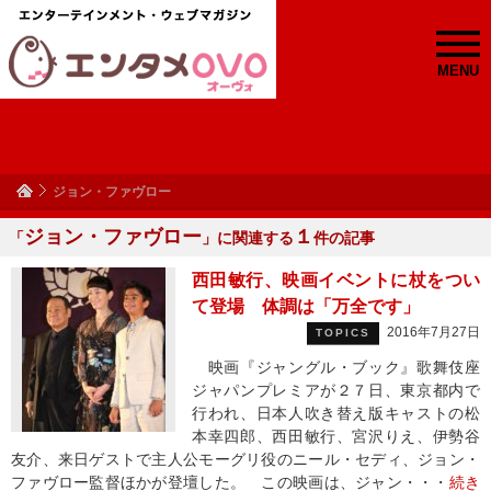
MENU
ジョン・ファヴロー
ジョン・ファヴロー
１
「
」に関連する
件の記事
西田敏行、映画イベントに杖をつい
て登場 体調は「万全です」
2016年7月27日
TOPICS
映画『ジャングル・ブック』歌舞伎座
ジャパンプレミアが２７日、東京都内で
行われ、日本人吹き替え版キャストの松
本幸四郎、西田敏行、宮沢りえ、伊勢谷
友介、来日ゲストで主人公モーグリ役のニール・セディ、ジョン・
ファヴロー監督ほかが登壇した。 この映画は、ジャン・・・
続き