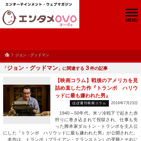
MENU
ジョン・グッドマン
ジョン・グッドマン
３
「
」に関連する
件の記事
【映画コラム】戦後のアメリカを見
詰め直した力作『トランボ ハリウ
ッドに最も嫌われた男』
2016年7月23日
ほぼ週刊映画コラム
1940～50年代、米ソ冷戦下で起きた赤
狩りに巻き込まれて投獄され、仕事も失
った脚本家ダルトン・トランボを主人公
にした『トランボ ハリウッドに最も嫌われた男』が公開された。
本作は、トランボ（ブライアン・クランストン）の受難とそれに