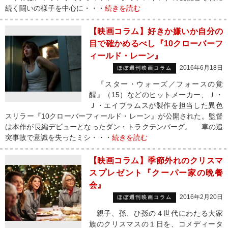
続く闘いの様子を中心に・・・
続きを読む
【映画コラム】好きか嫌いか自分の
目で確かめるべし『10クローバーフ
ィールド・レーン』
2016年6月18日
ほぼ週刊映画コラム
『スター・ウォーズ／フォースの覚
醒』（15）などのヒットメーカー、Ｊ・
Ｊ・エイブラムスが製作を担当した異色
スリラー『10クローバーフィールド・レーン』が公開された。監督
は本作が長編デビューとなったダン・トラクテンバーグ。 車の追
突事故で意識を失ったミシ・・・
続きを読む
【映画コラム】季節外れのクリスマ
スプレゼント『クーパー家の晩餐
会』
2016年2月20日
ほぼ週刊映画コラム
親子、孫、ひ孫の４世代にわたる大家
族のクリスマスの１日を、コメディータ