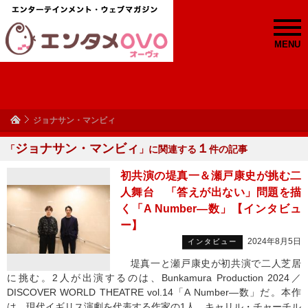
MENU
ジョナサン・マンビィ
ジョナサン・マンビィ
１
「
」に関連する
件の記事
初共演の堤真一＆瀬戸康史が挑む二
人舞台 「答えが出ない」問題を描
く「A Number―数」【インタビュ
ー】
2024年8月5日
インタビュー
堤真一と瀬戸康史が初共演で二人芝居
に挑む。2人が出演するのは、Bunkamura Production 2024／
DISCOVER WORLD THEATRE vol.14「A Number―数」だ。本作
は、現代イギリス演劇を代表する作家の1人、キャリル・チャーチル