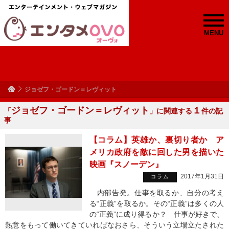
MENU
ジョゼフ・ゴードン＝レヴィット
ジョゼフ・ゴードン＝レヴィット
１
「
」に関連する
件の記
事
【コラム】英雄か、裏切り者か ア
メリカ政府を敵に回した男を描いた
映画『スノーデン』
2017年1月31日
コラム
内部告発。仕事を取るか、自分の考え
る“正義”を取るか。その“正義”は多くの人
の“正義”に成り得るか？ 仕事が好きで、
熱意をもって働いてきていればなおさら、そういう立場立たされた