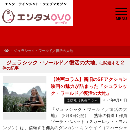
MENU
ジュラシック・ワールド／復活の大地
ジュラシック・ワールド／復活の大地
２
「
」に関連する
件の記事
【映画コラム】新旧のSFアクション
映画の魅力が詰まった『ジュラシッ
ク・ワールド／復活の大地』
2025年8月10日
ほぼ週刊映画コラム
『ジュラシック・ワールド／復活の大
地』（8月8日公開） 熟練の特殊工作員
ゾーラ・ベネット（スカーレット・ヨハ
ンソン）は、信頼する傭兵のダンカン・キンケイド（マハーシャ