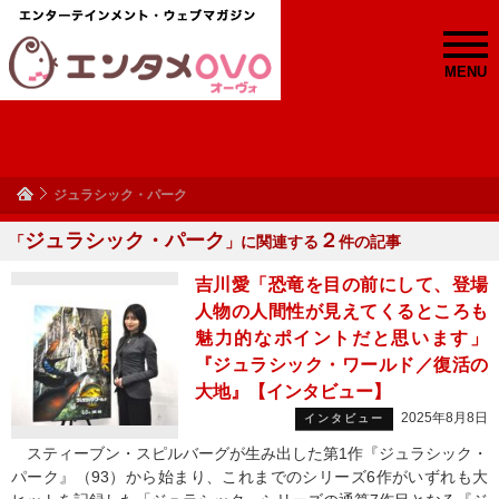
MENU
ジュラシック・パーク
ジュラシック・パーク
２
「
」に関連する
件の記事
吉川愛「恐竜を目の前にして、登場
人物の人間性が見えてくるところも
魅力的なポイントだと思います」
『ジュラシック・ワールド／復活の
大地』【インタビュー】
2025年8月8日
インタビュー
スティーブン・スピルバーグが生み出した第1作『ジュラシック・
パーク』（93）から始まり、これまでのシリーズ6作がいずれも大