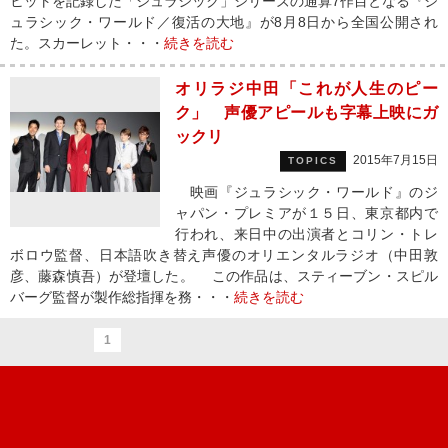
ヒットを記録した「ジュラシック」シリーズの通算7作目となる『ジ
ュラシック・ワールド／復活の大地』が8月8日から全国公開され
た。スカーレット・・・
続きを読む
オリラジ中田「これが人生のピー
ク」 声優アピールも字幕上映にガ
ックリ
2015年7月15日
TOPICS
映画『ジュラシック・ワールド』のジ
ャパン・プレミアが１５日、東京都内で
行われ、来日中の出演者とコリン・トレ
ボロウ監督、日本語吹き替え声優のオリエンタルラジオ（中田敦
彦、藤森慎吾）が登壇した。 この作品は、スティーブン・スピル
バーグ監督が製作総指揮を務・・・
続きを読む
1