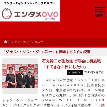
MENU
ジャン・ケン・ジョニー
ジャン・ケン・ジョニー
１
「
」に関連する
件の記事
石丸幹二が生放送で司会に初挑戦
「すてきな１日にしたい」
2015年9月25日
TOPICS
ＷＯＷＯＷの放送イベント「ＴＯＵＣ
Ｈ！ ＷＯＷＯＷ２０１５」記者会見が
２５日、東京都内で行われ、メーン司会
を務める石丸幹二、内田恭子と出演者の
ジャン・ケン・ジョニー（ＭＡＮ ＷＩＴＨ Ａ ＭＩＳＳＩＯ
Ｎ）、プロボクシングＷＢＣ世界ライトフライ級３位の木・・・
続