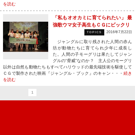
を読む
「私もオオカミに育てられたい」 最
強歌ウマ女子高生もＣＧにビックリ
2016年7月22日
TOPICS
ジャングルに取り残された人間の赤ん
坊が動物たちに育てられ少年に成長し
た。人間の子モーグリは果たしてジャン
グルの“脅威”なのか？ 主人公のモーグリ
以外は自然も動物たちもすべてハリウッドの最先端技術を駆使して
ＣＧで製作された映画『ジャングル・ブック』のキャン・・・
続き
を読む
1