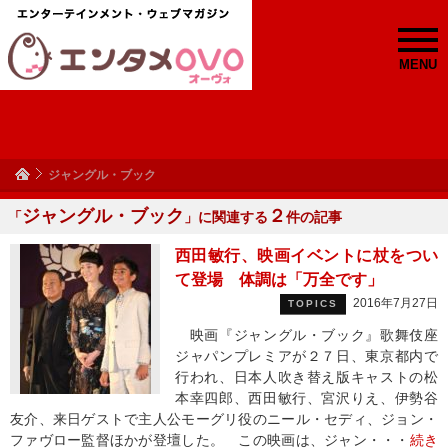
MENU
ジャングル・ブック
ジャングル・ブック
２
「
」に関連する
件の記事
西田敏行、映画イベントに杖をつい
て登場 体調は「万全です」
2016年7月27日
TOPICS
映画『ジャングル・ブック』歌舞伎座
ジャパンプレミアが２７日、東京都内で
行われ、日本人吹き替え版キャストの松
本幸四郎、西田敏行、宮沢りえ、伊勢谷
友介、来日ゲストで主人公モーグリ役のニール・セディ、ジョン・
ファヴロー監督ほかが登壇した。 この映画は、ジャン・・・
続き