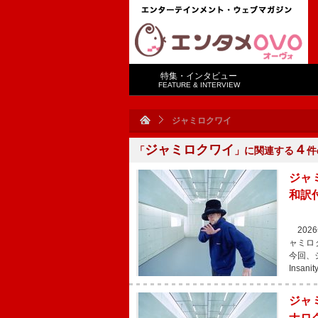
特集・インタビュー
FEATURE & INTERVIEW
ジャミロクワイ
ジャミロクワイ
４
「
」に関連する
件
ジャミ
和訳
2026
ャミロ
今回、ジ
Insan
ジャ
ナロ