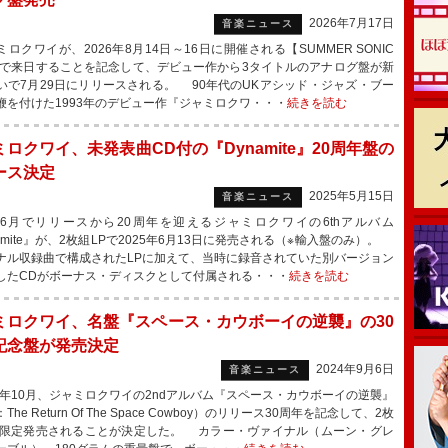
2026年7月17日
音楽ニュース
ロクワイが、2026年8月14日～16日に開催される【SUMMER SONIC
6】で来日することを記念して、デビュー作から3タイトルのアナログ盤が新
いで7月29日にリリースされる。 90年代のUKアシッド・ジャズ・ブー
鞭を付けた1993年のデビュー作『ジャミロクワ・・・
続きを読む
ロクワイ、未発表曲CD付の『Dynamite』20周年盤の
ース決定
2025年5月15日
音楽ニュース
月でリリースから20周年を迎えるジャミロクワイの6thアルバム
amite』が、2枚組LPで2025年6月13日に発売される（※輸入盤のみ）。
ナル収録曲で構成されたLPに加えて、当時に録音されていた別バージョン
したCDがボーナス・ディスクとして付属される・・・
続きを読む
ミロクワイ、名盤『スペース・カウボーイの逆襲』の30
記念盤が発売決定
2024年9月6日
音楽ニュース
4年10月、ジャミロクワイの2ndアルバム『スペース・カウボーイの逆襲』
The Return Of The Space Cowboy）のリリース30周年を記念して、2枚
で限定発売されることが決定した。 カラー・ヴァイナル（ムーン・グレ