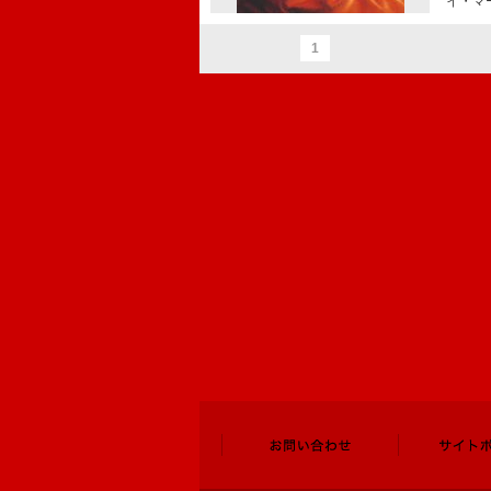
イ・マ
1