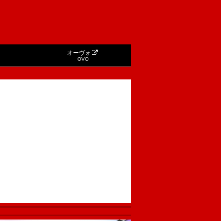
オーヴォ
OVO