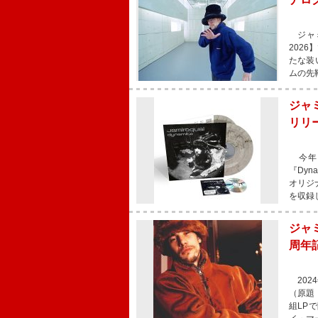
ジャミ
202
たな装
ムの先
ジャミ
リリ
今年6
『Dyn
オリジ
を収録
ジャ
周年
202
（原題：
組LP