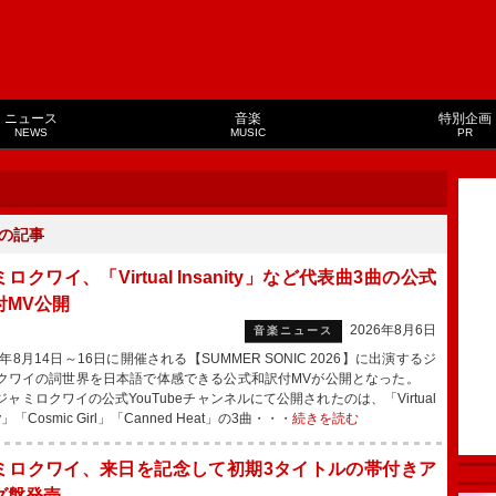
ニュース
音楽
特別企画
NEWS
MUSIC
PR
の記事
ロクワイ、「Virtual Insanity」など代表曲3曲の公式
付MV公開
2026年8月6日
音楽ニュース
年8月14日～16日に開催される【SUMMER SONIC 2026】に出演するジ
クワイの詞世界を日本語で体感できる公式和訳付MVが公開となった。
ャミロクワイの公式YouTubeチャンネルにて公開されたのは、「Virtual
ity」「Cosmic Girl」「Canned Heat」の3曲・・・
続きを読む
ミロクワイ、来日を記念して初期3タイトルの帯付きア
グ盤発売