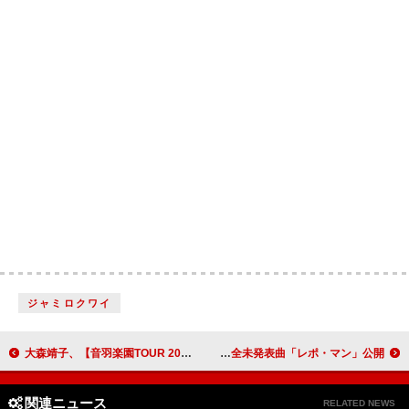
ジャミロクワイ
大森靖子、【音羽楽園TOUR 2025】開催決定
ブルース・スプリングスティーン、完全未発表曲「レポ・マン」公開
関連ニュース
RELATED NEWS