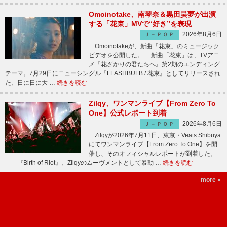
Omoinotake、南琴奈＆黒田昊夢が出演
する「花束」MVで“好き”を表現
2026年8月6日
Ｊ－ＰＯＰ
Omoinotakeが、新曲「花束」のミュージック
ビデオを公開した。 新曲「花束」は、TVアニ
メ『花ざかりの君たちへ』第2期のエンディング
テーマ。7月29日にニューシングル『FLASHBULB / 花束』としてリリースされ
た、日に日に大 …
続きを読む
Zilqy、ワンマンライブ【From Zero To
One】公式レポート到着
2026年8月6日
Ｊ－ＰＯＰ
Zilqyが2026年7月11日、東京・Veats Shibuya
にてワンマンライブ【From Zero To One】を開
催し、そのオフィシャルレポートが到着した。
「『Birth of Riot』、Zilqyのムーヴメントとして暴動 …
続きを読む
more »