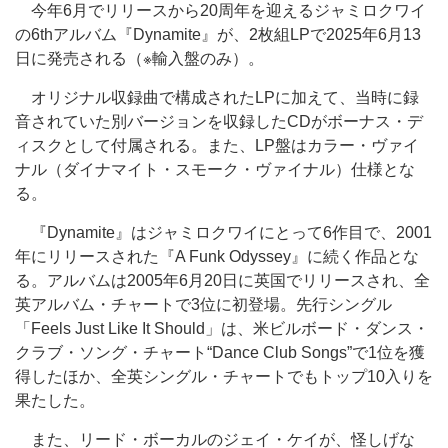
今年6月でリリースから20周年を迎えるジャミロクワイ
の6thアルバム『Dynamite』が、2枚組LPで2025年6月13
日に発売される（※輸入盤のみ）。
オリジナル収録曲で構成されたLPに加えて、当時に録
音されていた別バージョンを収録したCDがボーナス・デ
ィスクとして付属される。また、LP盤はカラー・ヴァイ
ナル（ダイナマイト・スモーク・ヴァイナル）仕様とな
る。
『Dynamite』はジャミロクワイにとって6作目で、2001
年にリリースされた『A Funk Odyssey』に続く作品とな
る。アルバムは2005年6月20日に英国でリリースされ、全
英アルバム・チャートで3位に初登場。先行シングル
「Feels Just Like It Should」は、米ビルボード・ダンス・
クラブ・ソング・チャート“Dance Club Songs”で1位を獲
得したほか、全英シングル・チャートでもトップ10入りを
果たした。
また、リード・ボーカルのジェイ・ケイが、怪しげな