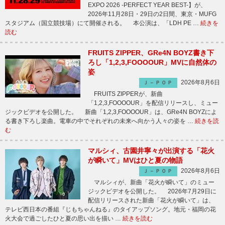
EXPO 2026 -PERFECT YEAR BEST-】が、
2026年11月28日・29日の2日間、東京・MUFG
スタジアム（国立競技場）にて開催される。 本公演は、「LDH PE …
続きを
読む
FRUITS ZIPPER、GRe4N BOYZ書き下
ろし「1,2,3,FOOOOUR」MVに自然体の
姿
2026年8月6日
Ｊ－ＰＯＰ
FRUITS ZIPPERが、新曲
「1,2,3,FOOOOUR」を配信リリースし、ミュー
ジックビデオを公開した。 新曲「1,2,3,FOOOOUR」は、GRe4N BOYZによ
る書き下ろし楽曲。電車の中でそれぞれの未来へ向かう人々の姿を …
続きを読
む
マルシィ、古園井寧々が出演する「花火
が瞬いて」MVはひと夏の物語
2026年8月6日
Ｊ－ＰＯＰ
マルシィが、新曲「花火が瞬いて」のミュー
ジックビデオを公開した。 2026年7月29日に
配信リリースされた新曲「花火が瞬いて」は、
テレビ西日本の番組『じもちゃんねる』のタイアップソング。地元・福岡の花
火大会で過ごしたひと夏の思い出を描い …
続きを読む