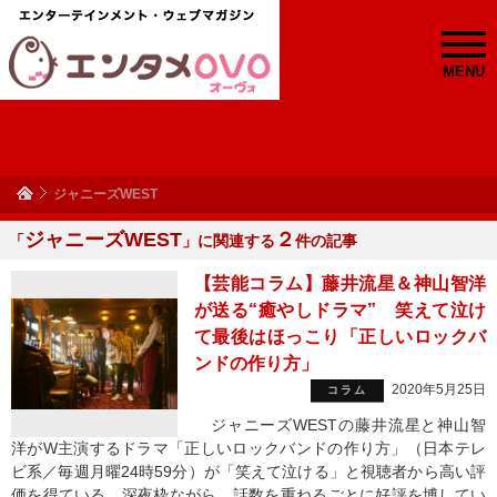
MENU
ジャニーズWEST
ジャニーズWEST
２
「
」に関連する
件の記事
【芸能コラム】藤井流星＆神山智洋
が送る“癒やしドラマ” 笑えて泣け
て最後はほっこり「正しいロックバ
ンドの作り方」
2020年5月25日
コラム
ジャニーズWESTの藤井流星と神山智
洋がW主演するドラマ「正しいロックバンドの作り方」（日本テレ
ビ系／毎週月曜24時59分）が「笑えて泣ける」と視聴者から高い評
価を得ている。深夜枠ながら、話数を重ねるごとに好評を博してい