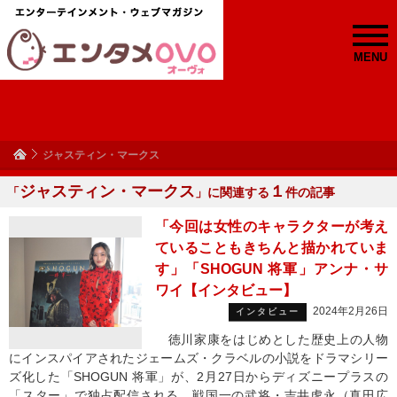
MENU
ジャスティン・マークス
ジャスティン・マークス
１
「
」に関連する
件の記事
「今回は女性のキャラクターが考え
ていることもきちんと描かれていま
す」「SHOGUN 将軍」アンナ・サ
ワイ【インタビュー】
2024年2月26日
インタビュー
徳川家康をはじめとした歴史上の人物
にインスパイアされたジェームズ・クラベルの小説をドラマシリー
ズ化した「SHOGUN 将軍」が、2月27日からディズニープラスの
「スター」で独占配信される。戦国一の武将・吉井虎永（真田広