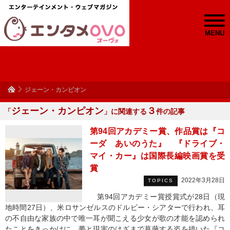
MENU
ジェーン・カンピオン
ジェーン・カンピオン
３
「
」に関連する
件の記事
第94回アカデミー賞、作品賞は『コ
ーダ あいのうた』 『ドライブ・
マイ・カー』は国際長編映画賞を受
賞
2022年3月28日
TOPICS
第94回アカデミー賞授賞式が28日（現
地時間27日）、米ロサンゼルスのドルビー・シアターで行われ、耳
の不自由な家族の中で唯一耳が聞こえる少女が歌の才能を認められ
たことをきっかけに、夢と現実のはざまで葛藤する姿を描いた『コ