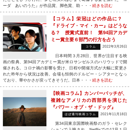
ーダ あいのうた』が作品賞、脚色賞、助・・・
続きを読む
【コラム】栄冠はどの作品に？
『ドライブ・マイ・カー』はどうな
る？ 授賞式直前！ 第94回アカデ
ミー賞主要６部門の行方を占う
2022年3月26日
コラム
日本時間３月28日、世界が注目する映
画の祭典、第94回アカデミー賞が米ロサンゼルスのハリウッドで開
催される。コロナ禍の影響を受け、日程や開催方式が大幅に変更さ
れた昨年から状況は改善。会場も恒例のドルビー・シアターとなっ
ており、華やかさが戻ってきそうだ。日本・・・
続きを読む
【映画コラム】カンバーバッチが、
複雑なアメリカの西部男を演じた
『パワー・オブ・ザ・ドッグ』
2021年11月18日
ほぼ週刊映画コラム
第34回東京国際映画祭のガラ・セレク
ションで上映され、Netflixでの12月１日