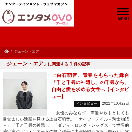
MENU
ジェーン・エア
ジェーン・エア
１
「
」に関連する
件の記事
上白石萌音、青春をもらった舞台
「千と千尋の神隠し」の千尋から、
自由と愛を求める女性へ【インタビ
ュー】
2022年10月22日
インタビュー
女優のみならず、声優や歌手としても
目覚ましい活躍を見せる上白石萌音。「ナイツ・テイル－騎士物語
－」「千と千尋の神隠し」「ダディ・ロング・レッグズ」で世界的
演出家ジョン・ケアードの舞台作品に出演経験もある上白石が、次