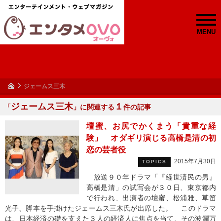
MENU
ジェームス三木
ジェームス三木
１
「
」に関連する
件の記事
壇蜜、お尻でかくまう「貴重な経
験」 オダギリ演じる高橋是清の初
恋の芸者役
2015年7月30日
TOPICS
放送９０年ドラマ「『経世済民の男』
高橋是清」の試写会が３０日、東京都内
で行われ、出演者の壇蜜、松浦雅、草笛
光子、脚本を手掛けたジェームス三木氏が出席した。 このドラマ
は、日本経済の礎を支えた３人の経済人に焦点を当て、その波瀾万