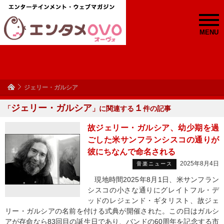
MENU
ジェリー・ガルシア
ジェリー・ガルシア
１
「
」に関連する
件の記事
故ジェリー・ガルシア、幼少期を過
ごした米サンフランシスコの通りが
彼にちなんで命名される
2025年8月4日
音楽ニュース
現地時間2025年8月1日、米サンフラン
シスコの小さな通りにグレイトフル・デ
ッドのレジェンド・ギタリスト、故ジェ
リー・ガルシアの名前を付ける式典が開催された。この日はガルシ
アが存命なら83回目の誕生日であり、バンドの60周年を記念する市