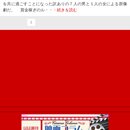
を共に過ごすことになった訳ありの７人の男と１人の女による群像
劇だ。 賞金稼ぎのル・・・
続きを読む
1