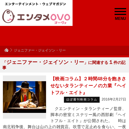
MENU
ジェニファー・ジェイソン・リー
ジェニファー・ジェイソン・リー
１
「
」に関連する
件の記
事
【映画コラム】２時間48分を飽きさ
せないタランティーノの力業『ヘイ
トフル・エイト』
2016年2月27日
ほぼ週刊映画コラム
クエンティン・タランティーノ監督、
脚本の密室ミステリー風の西部劇『ヘイ
トフル・エイト』が公開された。 時は
南北戦争後、舞台は山の上の雑貨店。吹雪で足止めを食らい、一夜