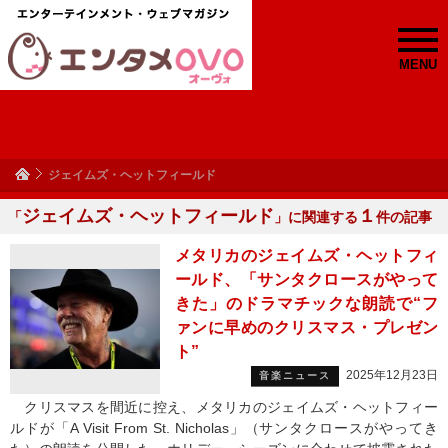
MENU
ジェイムズ・ヘットフィールド
ジェイムズ・ヘットフィールド
１
「
」に関連する
件の記事
メタリカのジェイムズ・ヘットフィ
ールド、「サンタクロースがやって
きた」のドラマチックな朗読で“フ
ァンに早めのクリスマス・プレゼン
ト”
2025年12月23日
音楽ニュース
クリスマスを間近に控え、メタリカのジェイムズ・ヘットフィー
ルドが「A Visit From St. Nicholas」（サンタクロースがやってき