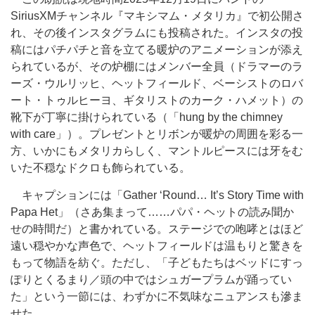
SiriusXMチャンネル『マキシマム・メタリカ』で初公開さ
れ、その後インスタグラムにも投稿された。インスタの投
稿にはパチパチと音を立てる暖炉のアニメーションが添え
られているが、その炉棚にはメンバー全員（ドラマーのラ
ーズ・ウルリッヒ、ヘットフィールド、ベーシストのロバ
ート・トゥルヒーヨ、ギタリストのカーク・ハメット）の
靴下が丁寧に掛けられている（「hung by the chimney
with care」）。プレゼントとリボンが暖炉の周囲を彩る一
方、いかにもメタリカらしく、マントルピースには牙をむ
いた不穏なドクロも飾られている。
キャプションには「Gather ‘Round… It’s Story Time with
Papa Het」（さあ集まって……パパ・ヘットの読み聞か
せの時間だ）と書かれている。ステージでの咆哮とはほど
遠い穏やかな声色で、ヘットフィールドは温もりと驚きを
もって物語を紡ぐ。ただし、「子どもたちはベッドにすっ
ぽりとくるまり／頭の中ではシュガープラムが踊ってい
た」という一節には、わずかに不気味なニュアンスも滲ま
せた。