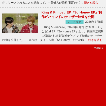
がリリースされることを記念して、中島健人が通称“1部”のパ …
続きを読む
King & Prince、EP『So Honey EP』制
作ビハインドのティザー映像を公開
2026年8月8日
Ｊ－ＰＯＰ
King & Princeが、2026年9月2日にリリースと
なる1st EP『So Honey EP』より、初回限定盤B
に収録されるEP制作ビハインド映像のティザー
映像を公開した。 本作は、タイトル曲「So Honey」の中の印 …
続きを読む
more »