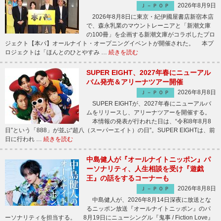
2026年8月9日
Ｊ－ＰＯＰ
2026年8月8日に東京・紀伊國屋書店新宿本店
で、森永乳業のマウントレーニアと「新潮文庫
の100冊」を企画する新潮文庫がコラボしたプロ
ジェクト【本パ】オールナイト・オープニングイベントが開催された。 本プ
ロジェクトは「ほんとのひとやすみ …
続きを読む
SUPER EIGHT、2027年春にニューアル
バム発売＆アリーナツアー開催
2026年8月8日
Ｊ－ＰＯＰ
SUPER EIGHTが、2027年春にニューアルバ
ムをリリースし、アリーナツアーを開催する。
本情報の発表が行われた日は、“令和8年8月8
日”という「888」が並ぶ“超八（スーパーエイト）の日”。SUPER EIGHTは、前
日に行われ …
続きを読む
中島健人が『オールナイトニッポン』パ
ーソナリティ、人生相談を受け『遊戯
王』の話をするコーナーも
2026年8月8日
Ｊ－ＰＯＰ
中島健人が、2026年8月14日深夜に放送とな
るニッポン放送『オールナイトニッポン』のパ
ーソナリティを担当する。 8月19日にニューシングル『鬼事 / Fiction Love』