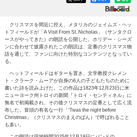
クリスマスを間近に控え、メタリカのジェイムズ・ヘッ
トフィールドが「A Visit From St. Nicholas」（サンタクロ
ースがやってきた）の朗読を公開した。ホリデー・シーズ
ンに合わせて披露されたこの朗読は、定番のクリスマス物
語を通じて、ファンに向けた特別なコンテンツとなってい
る。
ヘットフィールドはギターを置き、文学教授クレメン
ト・クラーク・ムーアが自身の6人の子どもたちのために
書いた詩を読み上げた。この作品は1823年12月23日に米
ニューヨーク州トロイの新聞『トロイ・センティネル』に
無名で初掲載され、その後クリスマスの定番として広く流
布した。冒頭の有名な一行「’Twas the night before
Christmas」（クリスマスのまえのばん）で呼ばれること
も多い。
この朗読は現地時間2025年12月19日にバンドの