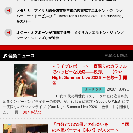
メタリカ、アメリカ議会図書館主催の授賞式でエルトン・ジョンと
バーニー・トーピンの「Funeral for a Friend/Love Lies Bleeding」
をカバー
オジー・オズボーンが76歳で死去、メタリカ／エルトン・ジョン／
ジーン・シモンズらが追悼
音楽ニュース
MUSIC NEWS
＜ライブレポート＞一夜限りのカラフル
でハッピーな祝祭――映秀。、【One
Night Summer Live 2026 ～色祭～】開
催
2026年8月9日
Ｊ－ＰＯＰ
10代20代の同世代リスナーを中心に注目を集
めるシンガーソングライターの映秀。が、8月1日に東京・Spotify O-WESTにて
一夜限りのワンマンライブ【One Night Summer Live 2026 ～色祭～】を開催し
た。 夏 …
続きを読む
「自分だけの1冊との出会いを」――全国
の本屋パーティ【本パ】がスタート