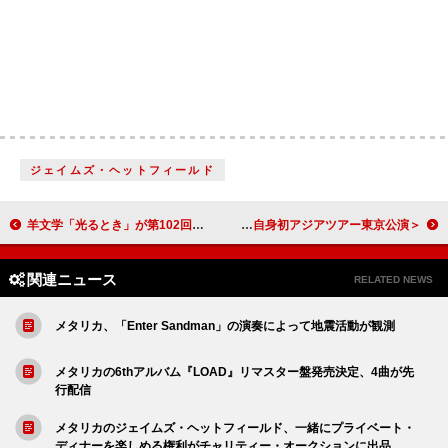
ジェイムズ・ヘットフィールド
羊文学「光るとき」が第102回箱根駅伝CMに起用、神谷浩史／花江夏樹ら声優5名が“たすき”役で出演
＜ライブレポート＞岩田剛典「挑戦こそ人生の醍醐味」大きな一歩を踏み出した自身初アジアツアー東京公演
関連ニュース
RELATED NEWS
メタリカ、「Enter Sandman」の演奏によって地震活動が観測
メタリカの6thアルバム『LOAD』リマスター盤発売決定、4曲が先
行配信
メタリカのジェイムズ・ヘットフィールド、一緒にプライベート・
ディナーを楽しめる権利がチャリティー・オークションに出品