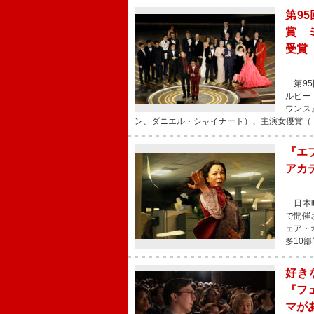
第9
賞 
受賞
第95
ルビー
ワンス
ン、ダニエル・シャイナート）、主演女優賞（
『エ
アカ
日本時
で開催
ェア・
多10
好き
『フ
マが