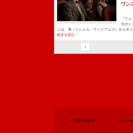
ワン
『フェ
大のシ
ンは、母（ミシェル・ウィリアムズ）から８
続きを読む
1