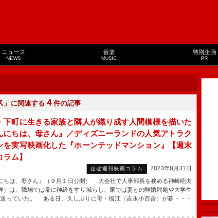
ニュース
音楽
特別企画
NEWS
MUSIC
PR
ス
４
」に関連する
件の記事
・下町に生きる家族と隣人が織り成す人間模様を描いた
んにちは、母さん』／ディズニーランドの人気アトラク
ンを実写映画化した『ホーンテッドマンション』【週末
コラム】
2023年8月31日
ほぼ週刊映画コラム
にちは、母さん』（９月１日公開） 大会社で人事部長を務める神崎昭夫
洋）は、職場では常に神経をすり減らし、家では妻との離婚問題や大学生
を送っていた。 ある日、久しぶりに母・福江（吉永小百合）が暮・・・