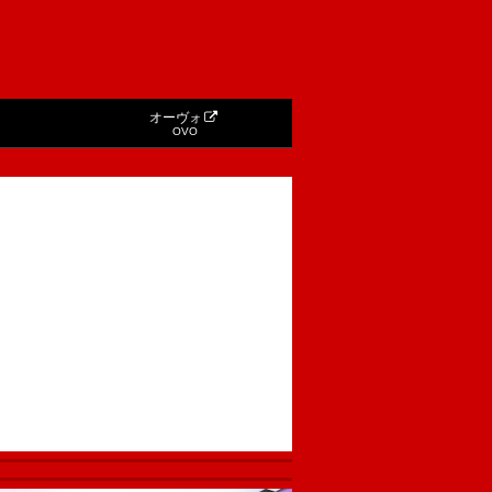
オーヴォ
OVO