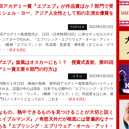
5回アカデミー賞『エブエブ』が作品賞ほか７部門で受
ミシェル・ヨー、アジア人女性として初の主演女優賞を
2023年3月13日
TOPICS
回アカデミー賞授賞式が、12日（日本時間13日）に米ロサンゼルスのド
・シアターで行われ、『エブリシング・エブリウェア・オール・アット・
』（略称『エブエブ』）が、作品賞、監督賞・脚本賞（ダニエル・クワ
・・・
続きを読む
ブエブ』旋風はオスカーにも！？ 授賞式直前、第95回
デミー賞主要６部門の行方は
2023年3月10日
コラム
間の３月13日、映画の祭典、第95回アカデミー賞授賞式がハリウッド
される。話題の中心は現在、日本でも公開中の『エブリシング・エブリウ
オール・アット・ワンス』（略称『エブエブ』）だ。作品賞をはじめ、最
部門11ノミネートとなっており、これま・・・
続きを読む
なもの、熱中できるものを見つけることが大切と説く
ェイブルマンズ』／奇想天外だが根底には普遍的なテー
ある『エブリシング・エブリウェア・オール・アット・