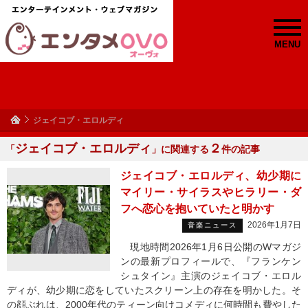
MENU
ジェイコブ・エロルディ
ジェイコブ・エロルディ
２
「
」に関連する
件の記事
ジェイコブ・エロルディ、幼少期に
マイリー・サイラスやヒラリー・ダ
フへ恋心を抱いていたと明かす
2026年1月7日
音楽ニュース
現地時間2026年1月6日公開のWマガジ
ンの最新プロフィールで、『フランケン
シュタイン』主演のジェイコブ・エロル
ディが、幼少期に恋をしていたスクリーン上の存在を明かした。そ
の顔ぶれは、2000年代のティーン向けコメディに何時間も費やした