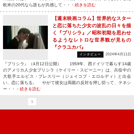
欧米の20代なら誰もが共感して・・・
続きを読む
【週末映画コラム】世界的なスター
と恋に落ちた少女の波乱の日々を描
く『プリシラ』／昭和初期を思わせ
るようなレトロな世界観が見もの
『クラユカバ』
2024年4月11日
インタビュー
『プリシラ』（4月12日公開） 1959年、西ドイツで暮らす14歳
のアメリカ人少女プリシラ（ケイリー・スピーニー）は、兵役中の
大歌手エルビス・プレスリー（ジェイコブ・エロルディ）と出会
い、恋に落ちる。 やがて彼女は両親の反対を押し切って、テネシ
ー・・・
続きを読む
1