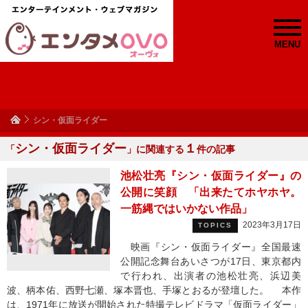
MENU
シン・仮面ライダー
シン・仮面ライダー
１
「
」に関連する
件の記事
池松壮亮『シン・仮面ライダー』の
公開に笑顔 「出来たてホヤホヤ。
一筋縄ではいかない作品」
2023年3月17日
TOPICS
映画『シン・仮面ライダー』全国最速
公開記念舞台あいさつが17日、東京都内
で行われ、出演者の池松壮亮、浜辺美
波、柄本佑、西野七瀬、塚本晋也、手塚とおるが登壇した。 本作
は、1971年に放送が開始された特撮テレビドラマ「仮面ライダー」